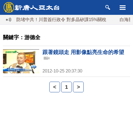
防堵中共！川普簽行政令 對多晶矽課15%關稅
白海豚
關鍵字：游德全
跟著鏡頭走 用影像點亮生命的希望
2012-10-25 20:37:30
<
1
>