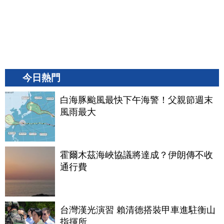
今日熱門
白海豚颱風最快下午海警！父親節週末
風雨最大
霍爾木茲海峽協議將達成？伊朗傳不收
通行費
台灣漢光演習 賴清德搭裝甲車進駐衡山
指揮所