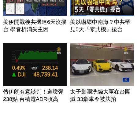
美伊開戰後共機連6天沒擾
美以嚇壞中南海？中共罕
台 學者析消失主因
見5天「零共機」擾台
傳伊朗有意談判！道瓊彈
太子集團洗錢大軍在台團
238點 台積電ADR收高
滅 33豪車今被法拍