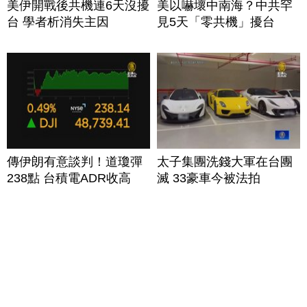
美伊開戰後共機連6天沒擾
美以嚇壞中南海？中共罕
台 學者析消失主因
見5天「零共機」擾台
傳伊朗有意談判！道瓊彈
太子集團洗錢大軍在台團
238點 台積電ADR收高
滅 33豪車今被法拍