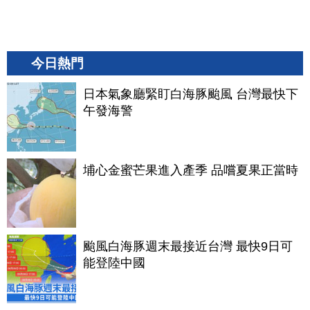
今日熱門
日本氣象廳緊盯白海豚颱風 台灣最快下
午發海警
埔心金蜜芒果進入產季 品嚐夏果正當時
颱風白海豚週末最接近台灣 最快9日可
能登陸中國