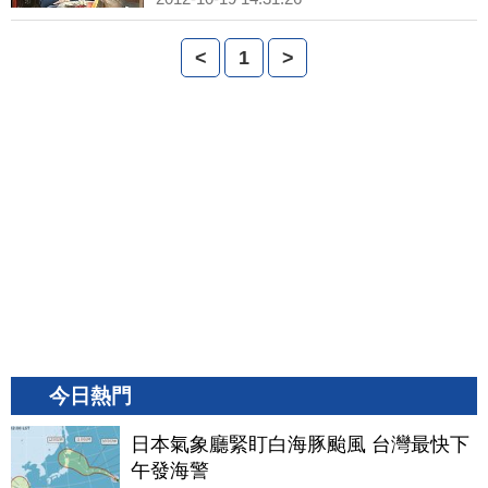
<
1
>
今日熱門
日本氣象廳緊盯白海豚颱風 台灣最快下
午發海警