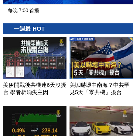
每晚 7:00 首播
一週最 HOT
美伊開戰後共機連6天沒擾
美以嚇壞中南海？中共罕
台 學者析消失主因
見5天「零共機」擾台