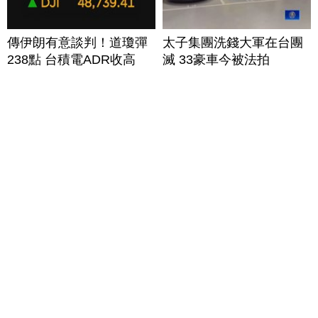
傳伊朗有意談判！道瓊彈
太子集團洗錢大軍在台團
238點 台積電ADR收高
滅 33豪車今被法拍