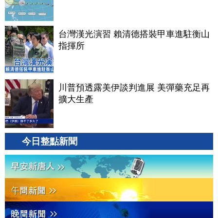
台灣漢光演習 賴清德搭裝甲車進駐衡山
指揮所
川普預透露美伊談判進展 美彈藥充足再
擴大生產
今日整點新聞