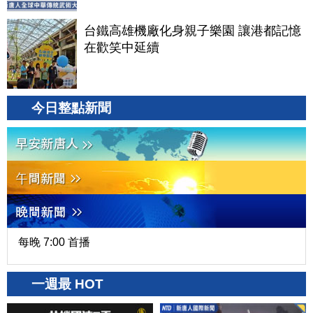
台鐵高雄機廠化身親子樂園 讓港都記憶
在歡笑中延續
今日整點新聞
每晚 7:00 首播
一週最 HOT