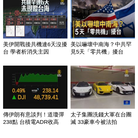
美伊開戰後共機連6天沒擾
美以嚇壞中南海？中共罕
台 學者析消失主因
見5天「零共機」擾台
傳伊朗有意談判！道瓊彈
太子集團洗錢大軍在台團
238點 台積電ADR收高
滅 33豪車今被法拍