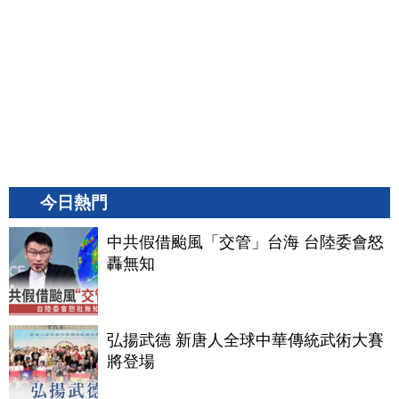
今日熱門
中共假借颱風「交管」台海 台陸委會怒
轟無知
弘揚武德 新唐人全球中華傳統武術大賽
將登場