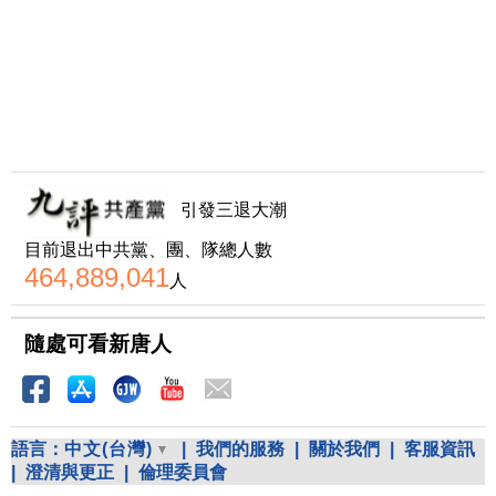
引發三退大潮
目前退出中共黨、團、隊總人數
464,889,041
人
隨處可看新唐人
語言：
中文(台灣)
|
我們的服務
|
關於我們
|
客服資訊
|
澄清與更正
|
倫理委員會