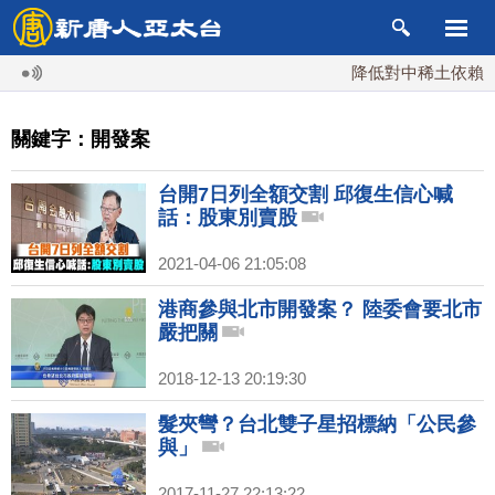
降低對中稀土依賴 川
關鍵字：開發案
台開7日列全額交割 邱復生信心喊
話：股東別賣股
2021-04-06 21:05:08
港商參與北市開發案？ 陸委會要北市
嚴把關
2018-12-13 20:19:30
髮夾彎？台北雙子星招標納「公民參
與」
2017-11-27 22:13:22