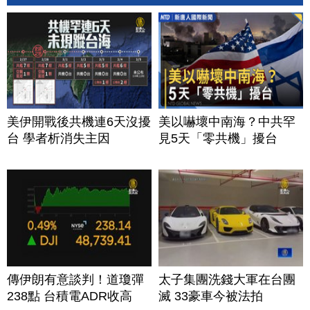
美伊開戰後共機連6天沒擾
美以嚇壞中南海？中共罕
台 學者析消失主因
見5天「零共機」擾台
傳伊朗有意談判！道瓊彈
太子集團洗錢大軍在台團
238點 台積電ADR收高
滅 33豪車今被法拍