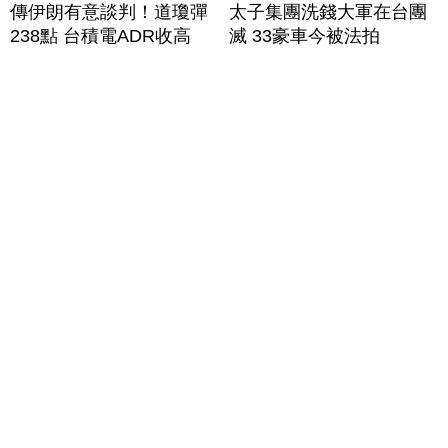
傳伊朗有意談判！道瓊彈
太子集團洗錢大軍在台團
238點 台積電ADR收高
滅 33豪車今被法拍