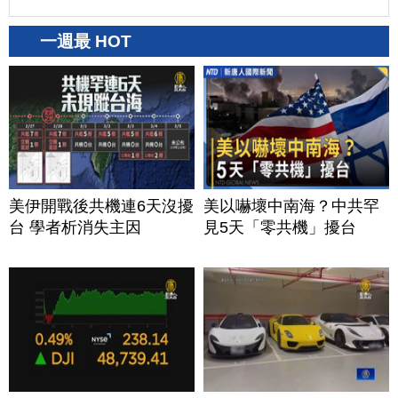
一週最 HOT
美伊開戰後共機連6天沒擾
美以嚇壞中南海？中共罕
台 學者析消失主因
見5天「零共機」擾台