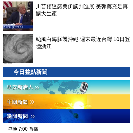
川普預透露美伊談判進展 美彈藥充足再
擴大生產
颱風白海豚襲沖繩 週末最近台灣 10日登
陸浙江
今日整點新聞
每晚 7:00 首播