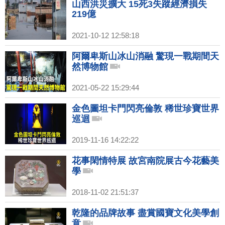
山西洪災擴大 15死3失蹤經濟損失
219億
2021-10-12 12:58:18
阿爾卑斯山冰山消融 驚現一戰期間天
然博物館
2021-05-22 15:29:44
金色圖坦卡門閃亮倫敦 稀世珍寶世界
巡迴
2019-11-16 14:22:22
花事閑情特展 故宮南院展古今花藝美
學
2018-11-02 21:51:37
乾隆的品牌故事 盡賞國寶文化美學創
意