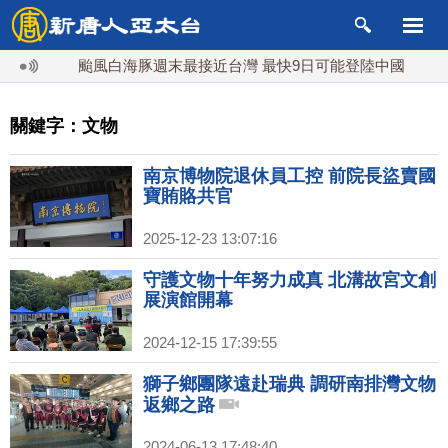
颱風白海豚週末最接近台灣 最快9日可能登陸中國
台灣
關鍵字：文物
南京博物院退休員工控 前院長盜賣國
寶賄賂共官
2025-12-23 13:07:16
守護文物十年努力成真 北溝故宮文創
展演館開幕
2024-12-15 17:39:55
獅子鄉團隊遠赴瑞典 調研南排灣文物
返鄉之路
2024-06-13 17:48:40