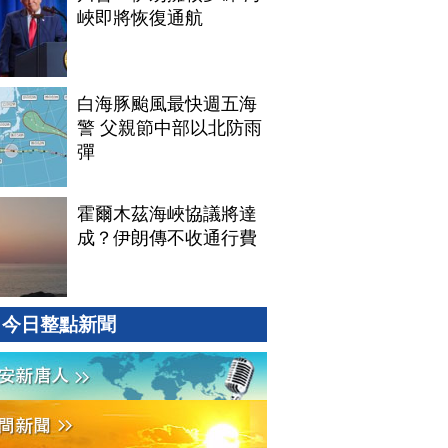
峽即將恢復通航
白海豚颱風最快週五海
警 父親節中部以北防雨
彈
霍爾木茲海峽協議將達
成？伊朗傳不收通行費
今日整點新聞