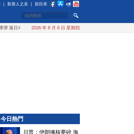
賽
|
新唐人之友
|
節目表
落日本EEZ外
2026 年 8 月 6 日 星期四
紅海戰火續升溫 也門胡塞武裝稱又襲擊沙特油
今日熱門
川普：伊朗擁核夢碎 海