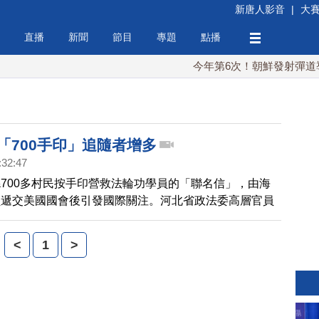
新唐人影音
|
大
直播
新聞
節目
專題
點播
今年第6次！朝鮮發射彈道導彈 
「700手印」追隨者增多
:32:47
700多村民按手印營救法輪功學員的「聯名信」，由海
員遞交美國國會後引發國際關注。河北省政法委高層官員
地，對民眾進行恐嚇。但幾個月來，當地民眾繼續簽名和
援法輪功，要求放人。
<
1
>