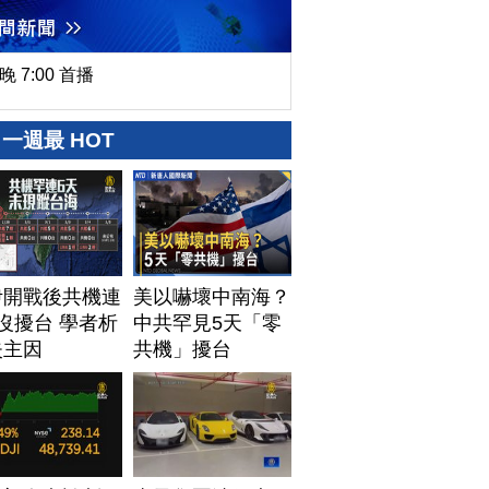
晚 7:00 首播
一週最 HOT
伊開戰後共機連
美以嚇壞中南海？
沒擾台 學者析
中共罕見5天「零
失主因
共機」擾台