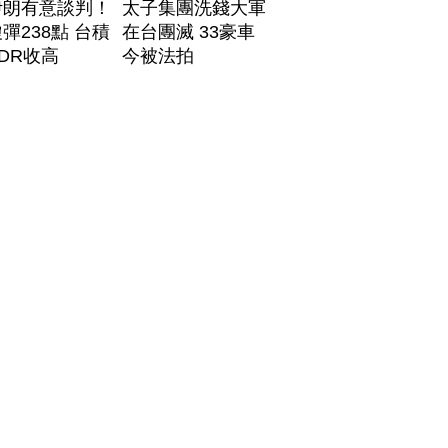
伊朗有意談判！
太子集團洗錢大軍
彈238點 台積
在台團滅 33豪車
DR收高
今被法拍