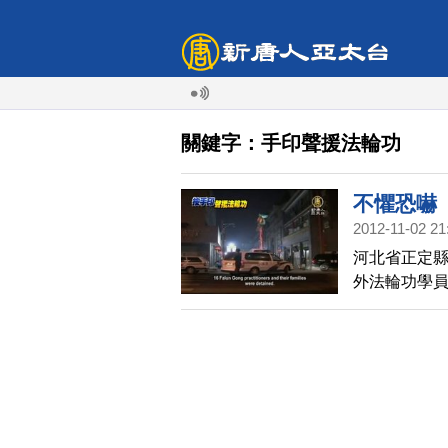
關鍵字：手印聲援法輪功
不懼恐嚇 
2012-11-02 21
河北省正定縣
外法輪功學
隨即駐紮當
按手印，聲