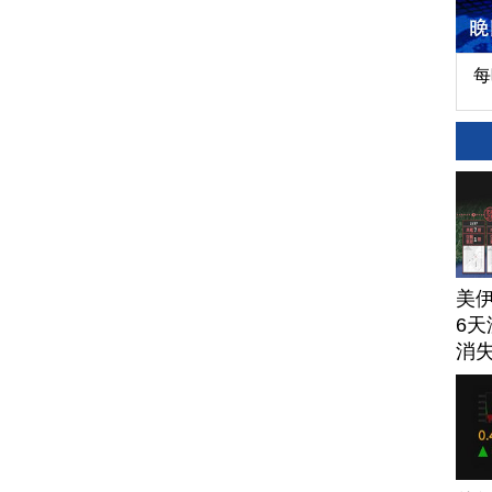
每
美
6天
消