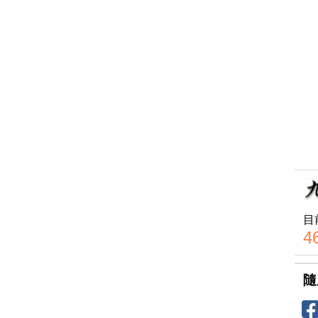
目
4
隨