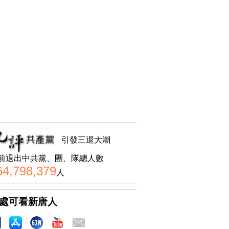
引發三退大潮
前退出中共黨、團、隊總人數
64,798,379
人
處可看新唐人