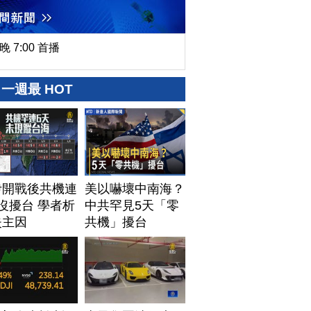
晚 7:00 首播
一週最 HOT
伊開戰後共機連
美以嚇壞中南海？
沒擾台 學者析
中共罕見5天「零
失主因
共機」擾台