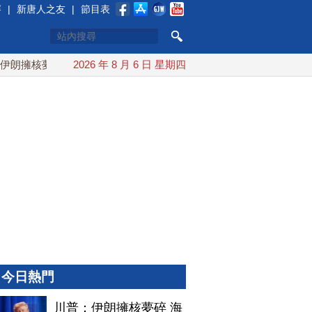
賽
|
新唐人之友
|
節目表
擁核夢碎 海峽即將恢復通航
2026 年 8 月 6 日 星期四
烏克蘭貨機旁驚現炸彈無人機 
今日熱門
川普：伊朗擁核夢碎 海