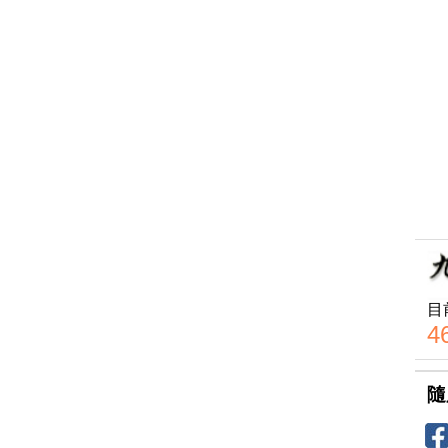
目
4
隨