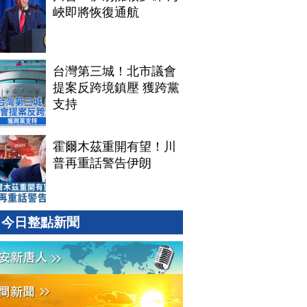
峽即將恢復通航
台灣第三城！北市議會
提案反跨境鎮壓 獲跨黨
支持
霍爾木茲重開有望！川
普再重話警告伊朗
今日整點新聞