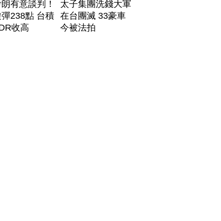
伊朗有意談判！
太子集團洗錢大軍
彈238點 台積
在台團滅 33豪車
DR收高
今被法拍