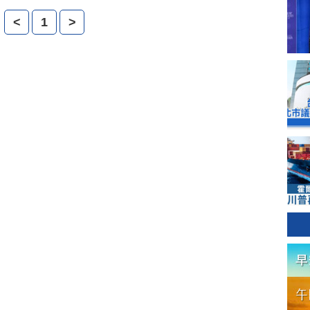
感情世界，明道坦承目前沒對象。
<
1
>