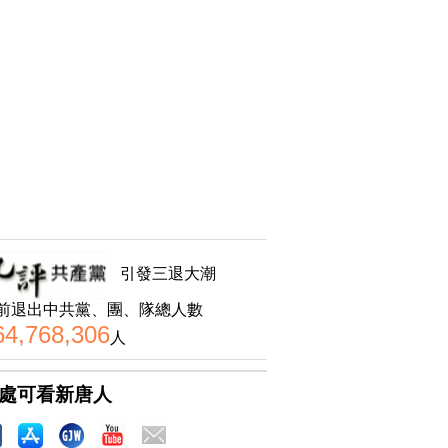
引發三退大潮
前退出中共黨、團、隊總人數
64,768,306
人
處可看新唐人