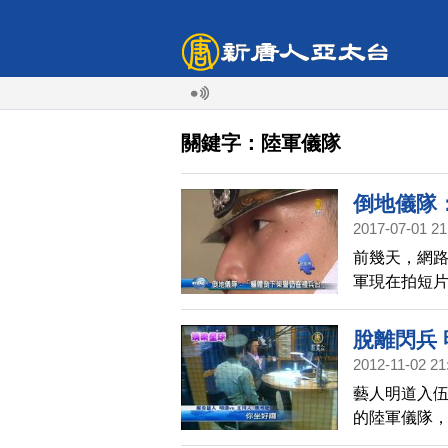
關鍵字：陸軍儀隊
倒地儀隊
2017-07-01 21
前幾天，網
軍現在拍短
心，非常抱
上。
脫離閃兵
2012-11-02 21
藝人明道入
的陸軍儀隊
自己從來沒