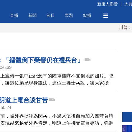
新唐人影音
|
大
直播
新聞
節目
專題
點播
川普：伊朗
：「軀體倒下榮譽仍在禮兵台」
:26:39
路上瘋傳一張中正紀念堂的陸軍儀隊不支倒地的照片。陸
片，讓這位弟兄現身說法，這位王姓士兵說，讓大家擔
歉，雖然他的軀體倒下了，但他的榮譽仍然留在禮兵台
 明道上電台談甘苦
:50:24
伍前，被外界批評為閃兵，不過入伍後自願加入嚴苛著稱
，表現越來越受外界肯定，明道上午接受電台專訪，強調
想過逃兵，加入儀隊最大的願望，就是在總統府前演出，