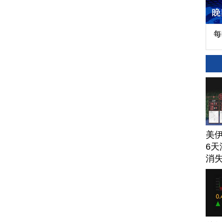
每
美
6天
消