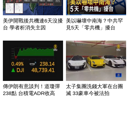
美伊開戰後共機連6天沒擾
美以嚇壞中南海？中共罕
台 學者析消失主因
見5天「零共機」擾台
傳伊朗有意談判！道瓊彈
太子集團洗錢大軍在台團
238點 台積電ADR收高
滅 33豪車今被法拍