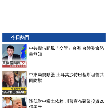
今日熱門
中共假借颱風「交管」台海 台陸委會怒
轟無知
中東局勢動盪 土耳其沙特巴基斯坦誓共
同防禦
降低對中稀土依賴 川普宣布礦業投資20
億美元