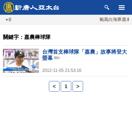
颱風白海豚週末最
關鍵字：嘉農棒球隊
台灣首支棒球隊「嘉農」故事將登大
螢幕
2012-11-05 21:53:16
<
1
>