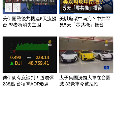
美伊開戰後共機連6天沒擾
美以嚇壞中南海？中共罕
台 學者析消失主因
見5天「零共機」擾台
傳伊朗有意談判！道瓊彈
太子集團洗錢大軍在台團
238點 台積電ADR收高
滅 33豪車今被法拍