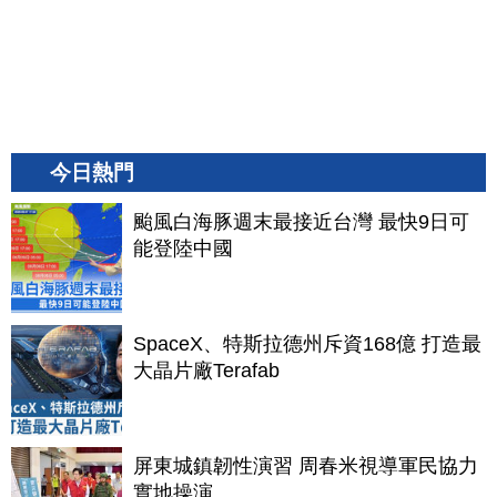
今日熱門
颱風白海豚週末最接近台灣 最快9日可
能登陸中國
SpaceX、特斯拉德州斥資168億 打造最
大晶片廠Terafab
屏東城鎮韌性演習 周春米視導軍民協力
實地操演