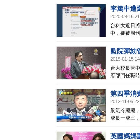
工，不包括
李篤中遭
第二波造冊，
2020-09-16 21
台科大近日
中，卻被周
「千人計畫」
做研究。對
監院彈劾
「千人計畫
2019-01-15 14
否有違反兩
台大校長管中
府部門任職時
以7：4通過
第四季消
2012-11-05 22
景氣冷颼颼，
成長一成三
人力需求最大
英國媽媽