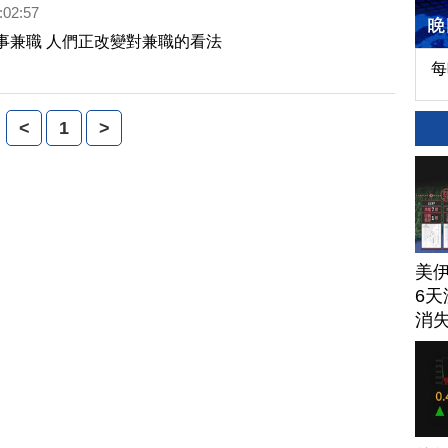
:02:57
事兼職 人們正改變對兼職的看法
每
<
1
>
美
6天
消