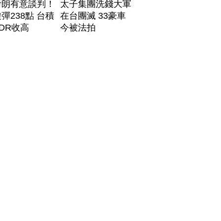
伊朗有意談判！
太子集團洗錢大軍
彈238點 台積
在台團滅 33豪車
DR收高
今被法拍