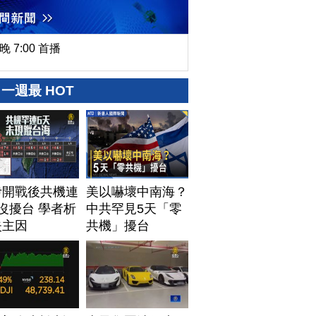
晚 7:00 首播
一週最 HOT
伊開戰後共機連
美以嚇壞中南海？
沒擾台 學者析
中共罕見5天「零
失主因
共機」擾台