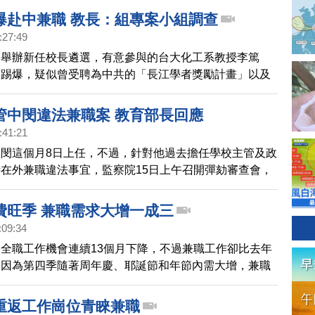
兼職、跑班的非正職老師。教育局表示，兼職人員會列入
爆赴中兼職 教長：組專案小組調查
希望教育局能趕在9月前，盡快核發名單。
:27:49
將舉辦新任校長遴選，有意參與的台大化工系教授李篤
刊踢爆，疑似曾受聘為中共的「長江學者獎勵計畫」以及
，接受哈爾濱工業大學聘任至少3年，還疑似拿中國經費
此李篤中第一時間發聲明表示將退選，並強調自己沒接受
管中閔違法兼職案 教育部長回應
」合約，教育部長潘文忠今天表示，會組專案小組釐清是
:41:21
岸人民關係條例等規定。
閔這個月8日上任，不過，針對他過去擔任學校主管及政
在外兼職違法事宜，監察院15日上午召開彈劾審查會，
管中閔彈劾案，預計三點半召開記者會說明。
費旺季 兼職需求大增一成三
:09:34
全職工作機會連續13個月下降，不過兼職工作卻比去年
，因為第四季隨著周年慶、耶誕節和年節內需大增，兼職
的，其中民生、服務業，占了快25%的機會。
重返工作崗位青睞兼職