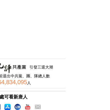
引發三退大潮
前退出中共黨、團、隊總人數
64,834,095
人
處可看新唐人