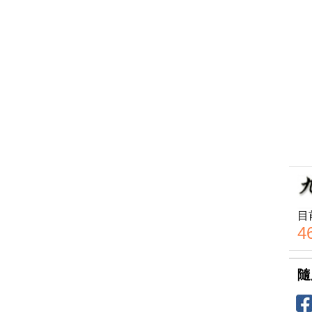
目
4
隨