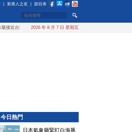
賽
|
新唐人之友
|
節目表
近台灣 最快9日可能登陸中國
2026 年 8 月 7 日 星期五
台灣漢光首結合城鎮演習 AI
今日熱門
日本氣象廳緊盯白海豚