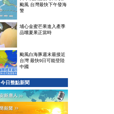
颱風 台灣最快下午發海
警
埔心金蜜芒果進入產季
品嚐夏果正當時
颱風白海豚週末最接近
台灣 最快9日可能登陸
中國
今日整點新聞