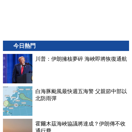
今日熱門
川普：伊朗擁核夢碎 海峽即將恢復通航
白海豚颱風最快週五海警 父親節中部以
北防雨彈
霍爾木茲海峽協議將達成？伊朗傳不收
通行費