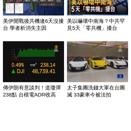
美伊開戰後共機連6天沒擾
美以嚇壞中南海？中共罕
台 學者析消失主因
見5天「零共機」擾台
傳伊朗有意談判！道瓊彈
太子集團洗錢大軍在台團
238點 台積電ADR收高
滅 33豪車今被法拍