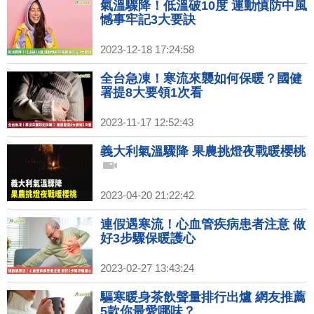
氣溫驟降！低溫破10度 運動慎防中風
憾事牢記3大要訣
2023-12-18 17:24:58
全台急凍！寒流來襲如何保暖？國健
署提8大要領1次看
2023-11-17 12:52:43
義大利氣溫驟降 果農挑燈夜戰暖櫻桃
2023-04-20 21:22:42
連假遇寒流！心血管疾病患者注意 做
好3步驟保暖護心
2023-02-27 13:43:24
驅寒暖身茶飲聲量排行出爐 網友推薦
5款你最愛哪味？