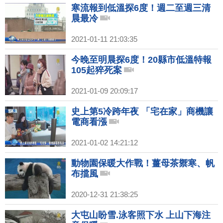
寒流報到低溫探6度！週二至週三清
晨最冷
2021-01-11 21:03:35
今晚至明晨探6度！20縣市低溫特報
105起猝死案
2021-01-09 20:09:17
史上第5冷跨年夜 「宅在家」商機讓
電商看漲
2021-01-02 14:21:12
動物園保暖大作戰！薑母茶禦寒、帆
布擋風
2020-12-31 21:38:25
大屯山盼雪.泳客照下水 上山下海注