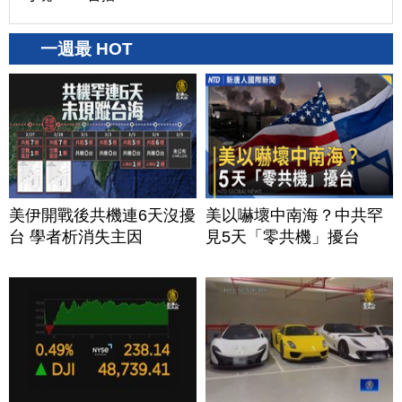
一週最 HOT
美伊開戰後共機連6天沒擾
美以嚇壞中南海？中共罕
台 學者析消失主因
見5天「零共機」擾台