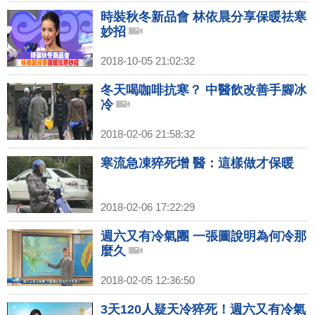
時裝秋冬新品會 林依晨分享保暖祛寒
妙招
2018-10-05 21:02:32
冬天喝咖啡抗寒？ 中醫飲改善手腳冰
冷
2018-02-06 21:58:32
寒流急凍猝死增 醫：這樣做才保暖
2018-02-06 17:22:29
週六又有冷氣團 一張圖說明為何冷那
麼久
2018-02-05 12:36:50
3天120人疑天冷猝死！週六又有冷氣