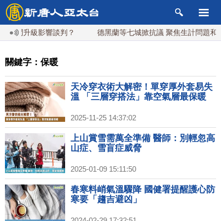
鬥升級影響談判？
德黑蘭等七城掀抗議 聚焦生計問題和處決事
關鍵字：保暖
天冷穿衣術大解密！單穿厚外套易失
溫 「三層穿搭法」靠空氣層最保暖
2025-11-25 14:37:02
上山賞雪需萬全準備 醫師：別輕忽高
山症、雪盲症威脅
2025-01-09 15:11:50
春寒料峭氣溫驟降 國健署提醒護心防
寒要「趨吉避凶」
2024-02-29 17:32:51