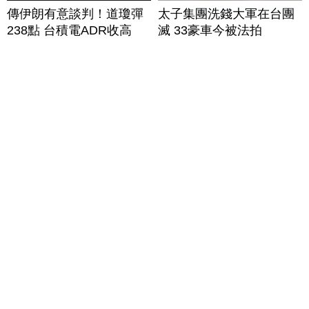
傳伊朗有意談判！道瓊彈
太子集團洗錢大軍在台團
238點 台積電ADR收高
滅 33豪車今被法拍