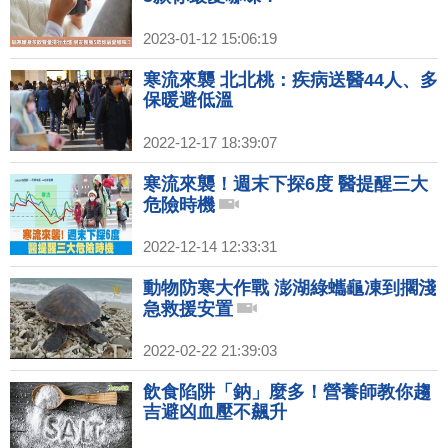
2023-01-12 15:06:19
寒流來襲 北北桃：疾病送醫44人、多
保暖避低溫
2022-12-17 18:39:07
寒流來襲！週末下探6度 醫提醒三大
危險時機
2022-12-14 12:33:31
動物防寒大作戰 澎湖綠蠵龜凍到擱淺
急救援安置
2022-02-22 21:39:03
飲食陷阱「鈉」麼多！營養師教你趨
吉避凶血壓不飆升