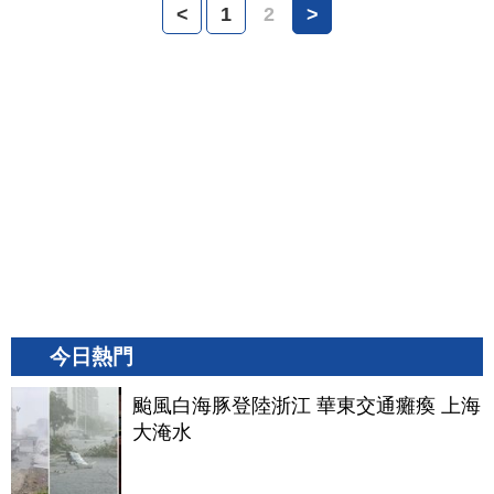
<
1
2
>
今日熱門
颱風白海豚登陸浙江 華東交通癱瘓 上海
大淹水