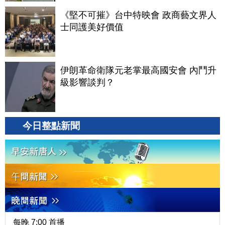
《堅不可摧》台中特映會 政商藝文界人
士同護美好價值
伊朗革命衛隊元老掌最高國安會 內鬥升
級影響談判？
今日整點新聞
每晚 7:00 首播