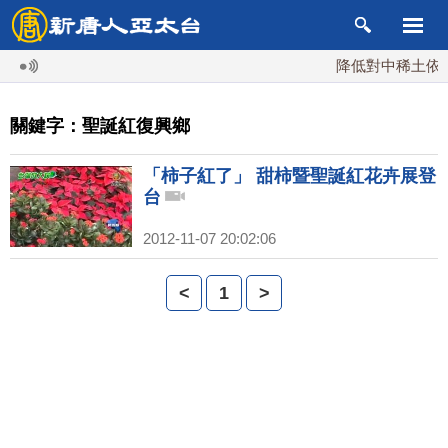
降低對中稀土依賴 
關鍵字：聖誕紅復興鄉
「柿子紅了」 甜柿暨聖誕紅花卉展登
台
2012-11-07 20:02:06
<
1
>