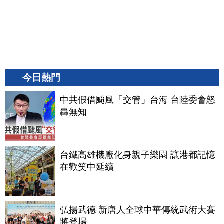
今日熱門
中共假借颱風「交管」台海 台陸委會怒
轟無知
台鐵高雄機廠化身親子樂園 讓港都記憶
在歡笑中延續
弘揚武德 新唐人全球中華傳統武術大賽
將登場