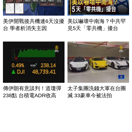
美伊開戰後共機連6天沒擾
美以嚇壞中南海？中共罕
台 學者析消失主因
見5天「零共機」擾台
傳伊朗有意談判！道瓊彈
太子集團洗錢大軍在台團
238點 台積電ADR收高
滅 33豪車今被法拍