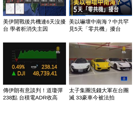
美伊開戰後共機連6天沒擾
美以嚇壞中南海？中共罕
台 學者析消失主因
見5天「零共機」擾台
傳伊朗有意談判！道瓊彈
太子集團洗錢大軍在台團
238點 台積電ADR收高
滅 33豪車今被法拍