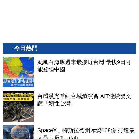
今日熱門
颱風白海豚週末最接近台灣 最快9日可
能登陸中國
台灣漢光首結合城鎮演習 AIT連續發文
讚「韌性台灣」
SpaceX、特斯拉德州斥資168億 打造最
大晶片廠Terafab