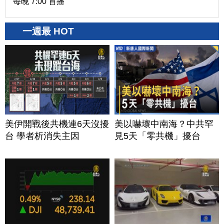
每晚 7:00 首播
一週最 HOT
美伊開戰後共機連6天沒擾
美以嚇壞中南海？中共罕
台 學者析消失主因
見5天「零共機」擾台