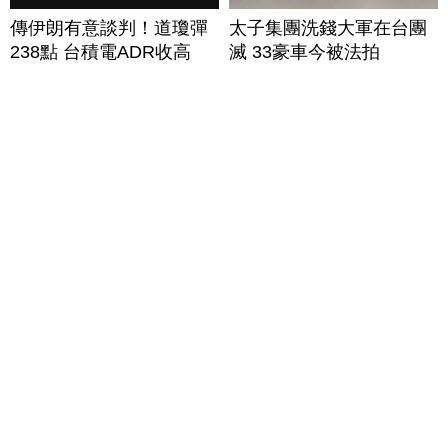
傳伊朗有意談判！道瓊彈
太子集團洗錢大軍在台團
238點 台積電ADR收高
滅 33豪車今被法拍