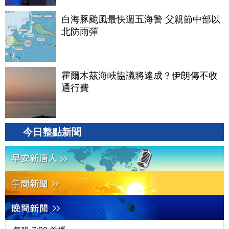
白海豚颱風最快週五海警 父親節中部以
北防雨彈
霍爾木茲海峽協議將達成？伊朗傳不收
通行費
今日整點新聞