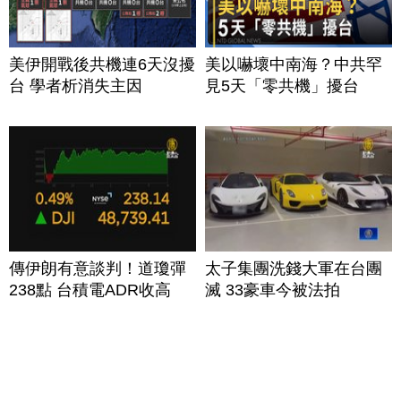
美伊開戰後共機連6天沒擾
美以嚇壞中南海？中共罕
台 學者析消失主因
見5天「零共機」擾台
傳伊朗有意談判！道瓊彈
太子集團洗錢大軍在台團
238點 台積電ADR收高
滅 33豪車今被法拍