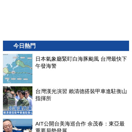
今日熱門
日本氣象廳緊盯白海豚颱風 台灣最快下
午發海警
台灣漢光演習 賴清德搭裝甲車進駐衡山
指揮所
AIT公開台美海巡合作 余茂春：東亞最
重要局勢發展