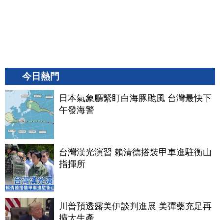
今日熱門
日本氣象廳緊盯白海豚颱風 台灣最快下
午發海警
台灣漢光演習 賴清德搭裝甲車進駐衡山
指揮所
川普預透露美伊談判進展 美彈藥充足再
擴大生產