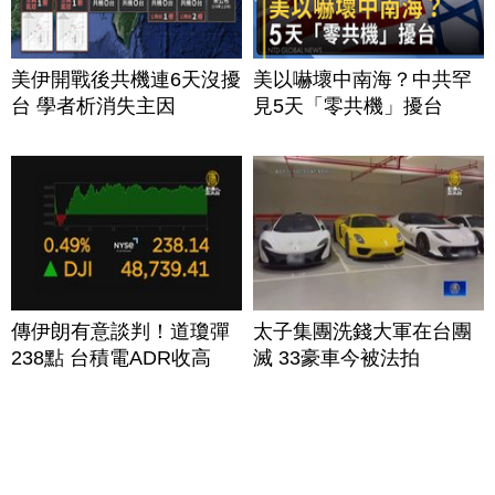
美伊開戰後共機連6天沒擾
美以嚇壞中南海？中共罕
台 學者析消失主因
見5天「零共機」擾台
傳伊朗有意談判！道瓊彈
太子集團洗錢大軍在台團
238點 台積電ADR收高
滅 33豪車今被法拍