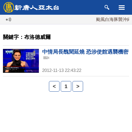
颱風白海豚襲沖繩 週
關鍵字：布洛德威爾
中情局長醜聞延燒 恐涉使館遇襲機密
2012-11-13 22:43:22
<
1
>