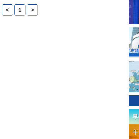
出，反對活摘罪行，不要忘記當初從醫的神聖誓詞。
<
1
>