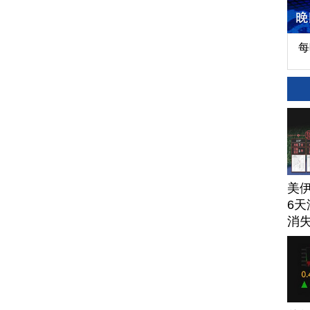
每
美
6天
消