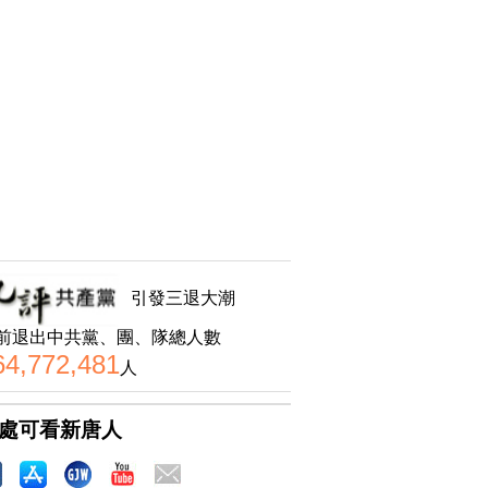
引發三退大潮
前退出中共黨、團、隊總人數
64,772,481
人
處可看新唐人