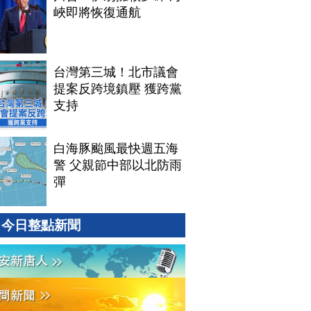
峽即將恢復通航
台灣第三城！北市議會
提案反跨境鎮壓 獲跨黨
支持
白海豚颱風最快週五海
警 父親節中部以北防雨
彈
今日整點新聞