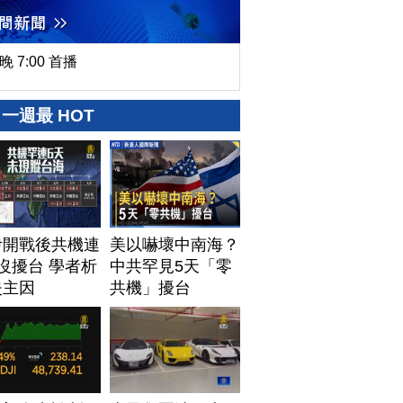
晚 7:00 首播
一週最 HOT
伊開戰後共機連
美以嚇壞中南海？
沒擾台 學者析
中共罕見5天「零
失主因
共機」擾台