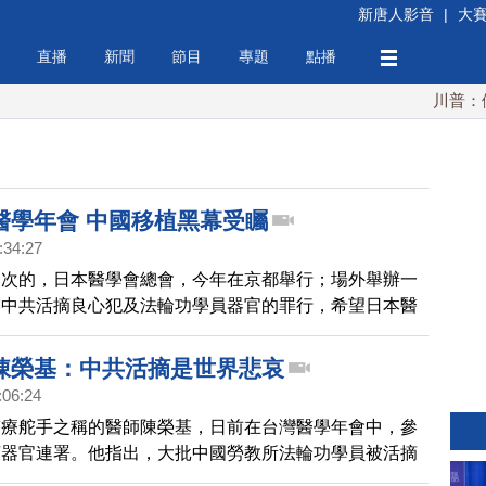
新唐人影音
|
大
直播
新聞
節目
專題
點播
川普：伊朗
醫學年會 中國移植黑幕受矚
:34:27
一次的，日本醫學會總會，今年在京都舉行；場外舉辦一
露中共活摘良心犯及法輪功學員器官的罪行，希望日本醫
正義，制止暴行。
陳榮基：中共活摘是世界悲哀
:06:24
醫療舵手之稱的醫師陳榮基，日前在台灣醫學年會中，參
摘器官連署。他指出，大批中國勞教所法輪功學員被活摘
生命，這是中國的悲哀，也是世界的悲哀。他呼籲海內外