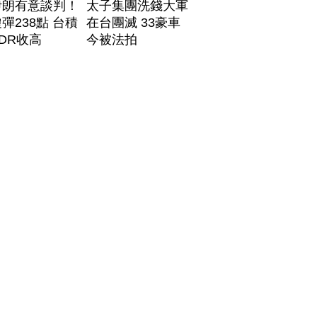
伊朗有意談判！
太子集團洗錢大軍
彈238點 台積
在台團滅 33豪車
DR收高
今被法拍