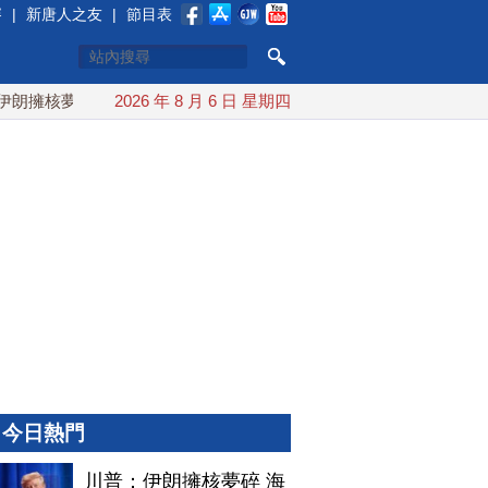
賽
|
新唐人之友
|
節目表
擁核夢碎 海峽即將恢復通航
2026 年 8 月 6 日 星期四
烏克蘭貨機旁驚現炸彈無人機 德
今日熱門
川普：伊朗擁核夢碎 海