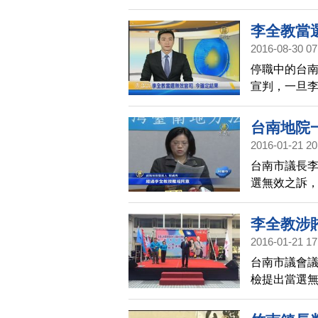
讞。
李全教當
2016-08-30 07
停職中的台
宣判，一旦
台南地院
2016-01-21 20
台南市議長
選無效之訴，
可上訴。
李全教涉
2016-01-21 17
台南市議會議
檢提出當選無
上訴。