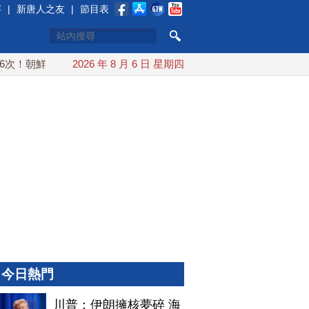
賽
|
新唐人之友
|
節目表
朝鮮發射彈道導彈 落日本EEZ外
2026 年 8 月 6 日 星期四
紅海戰火續升溫 也門胡塞武
今日熱門
川普：伊朗擁核夢碎 海