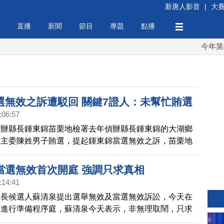
新唐人影音
|
大
直播
新聞
節目
專題
點播
今年第6次！
選無效之訴遭駁回 關鍵7證人：未幫忙賄選
:06:57
偵辦縣長鍾東錦苗栗地檢署去年偵辦縣長鍾東錦的大湖鄉
部主委陳姓男子賄選，提起鍾東錦當選無效之訴，苗栗地
結，今天（7月21日）下午宣判，因傳訊7名關鍵證人皆
幫鍾東錦賄選，因此駁回苗檢所提當選無效之訴。
當選無效首次開庭 強調只求真相
:14:41
縣長候選人蘇清泉提出選舉無效及當選無效訴訟，今天在
次進行準備程序庭，蘇清泉今天表示，非無理取鬧，只求