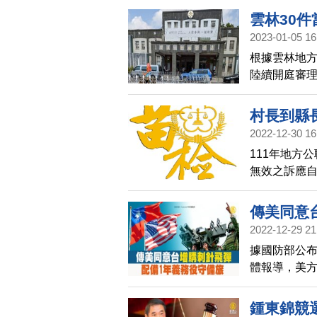
雲林30
2023-01-05 16
民主
根據雲林地方
陸續開庭審
侵蝕民主政
村長到縣
2022-12-30 16
111年地方
無效之訴應自
栗縣長鍾東錦
傳美同意
2022-12-29 21
灣速速看
據國防部公
體報導，美
針飛彈將配
役男可透過操
鍾東錦競