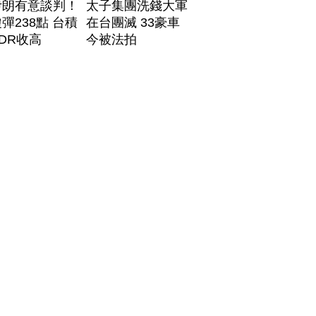
伊朗有意談判！
太子集團洗錢大軍
彈238點 台積
在台團滅 33豪車
DR收高
今被法拍