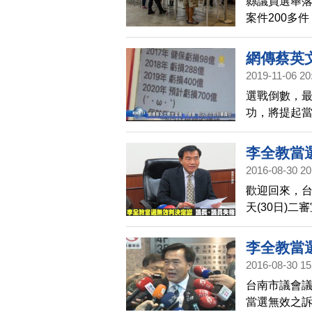
縣議員選舉
案件200多
中有當選者
網傳蔡英
2019-11-06 20
選戰倒數，
功，將提起
面資助，改
不要轉傳、
李全教當
2016-08-30 20
歡迎回來，
天(30日)
格，同時也喪
判決結果出
李全教當
2016-08-30 15
台南市議會
當選無效之訴