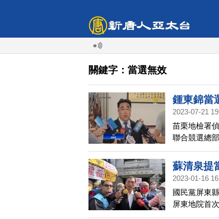
關鍵字：當選無效
鍾東錦當
2023-07-21 19
苗栗地檢署
聯合競選總
院審理辯論終
表示，沒有
蘇清泉提
2023-01-16 16
國民黨屏東
屏東地院首
真相。