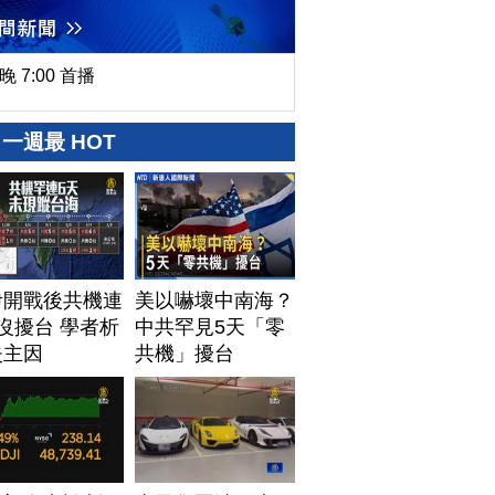
晚 7:00 首播
一週最 HOT
伊開戰後共機連
美以嚇壞中南海？
沒擾台 學者析
中共罕見5天「零
失主因
共機」擾台