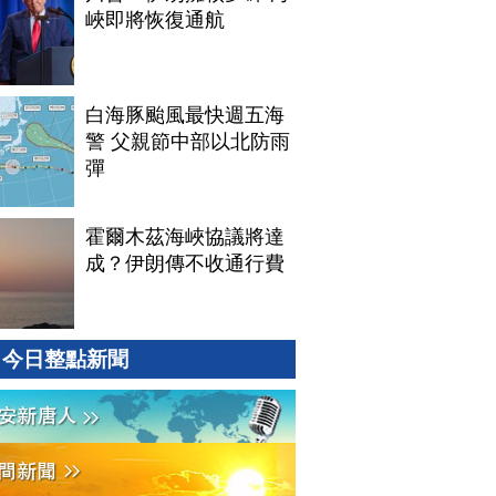
峽即將恢復通航
白海豚颱風最快週五海
警 父親節中部以北防雨
彈
霍爾木茲海峽協議將達
成？伊朗傳不收通行費
今日整點新聞