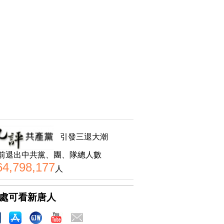
引發三退大潮
前退出中共黨、團、隊總人數
64,798,177
人
處可看新唐人