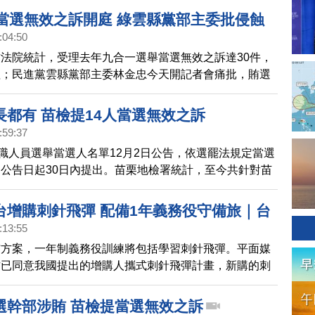
件當選無效之訴開庭 綠雲縣黨部主委批侵蝕
:04:50
法院統計，受理去年九合一選舉當選無效之訴達30件，
理；民進黨雲縣黨部主委林金忠今天開記者會痛批，賄選
治基石，破壞選舉公平性。
長都有 苗檢提14人當選無效之訴
:59:37
公職人員選舉當選人名單12月2日公告，依選罷法規定當選
公告日起30日內提出。苗栗地檢署統計，至今共針對苗
在內14人提起當選無效之訴。
台增購刺針飛彈 配備1年義務役守備旅｜台
:13:55
布方案，一年制義務役訓練將包括學習刺針飛彈。平面媒
方已同意我國提出的增購人攜式刺針飛彈計畫，新購的刺
屬在一年期義務役為主的守備旅。有學者表示，應指部分
作「模擬器」學習，人攜式刺針飛彈一發成本約需8萬美
選幹部涉賄 苗檢提當選無效之訴