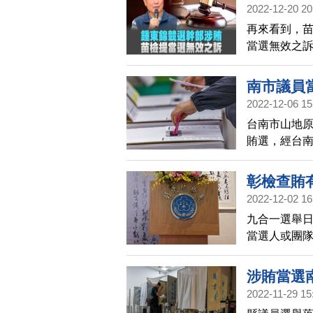
元，不可能
2022-12-20 20
再來看到，苗
當選無效之訴
名樁腳，涉
大湖鄉民代
南市議員
訴。鍾東錦
2022-12-06 15
證明地檢署
台南市山地原住
檢署，表達
賄選，經台
彰檢查賄
2022-12-02 16
九合一選舉
當選人或團隊
法於30天內
涉賄當選
2022-11-29 15