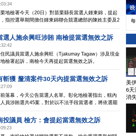
人人都實彈射擊。
:03:34
栗地檢署今天（20日）對苗栗縣長當選人鍾東錦，提起
，指控選舉期間擔任鍾東錦聯合競選總部的陳姓主委及2
每
及現金買票賄選，除了鍾東錦之外，同案還有謝姓及林姓
表當選人、傅姓大湖村長當選人，也都被提起當選無效之
當選人施余興旺涉賄 南檢提當選無效之訴
辦公室則聲明表示，感到非常遺憾，指出將蒐集相關證據
:32:42
有濫權以及為特定政黨服務的情事，將委請律師對苗栗地
民議員當選人施余興旺（Tjakumay Tagaw）涉及現金
嚴重抗議。
南地檢署起訴，南檢今天再提起當選無效之訴。
有斬獲 釐清案件30天內提當選無效之訴
美
:27:09
6天
日前落幕，今天公告當選人名單。彰化地檢署指出，轄內
消
人員涉賄選共45案，對於以不法手段當選者，將依選罷
提出當選無效之訴。
南投議員 檢方：會提起當選無效之訴
:09:23