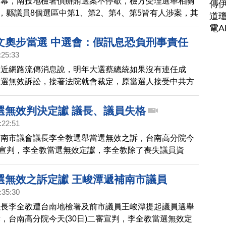
落幕，南投地檢署偵辦賄選案不停歇，檢方受理選舉相關
傳
件，縣議員8個選區中第1、第2、第4、第5皆有人涉案，其
道瓊
，檢方表示，會提起當選無效之訴。
電A
文奧步當選 中選會：假訊息恐負刑事責任
:25:33
最近網路流傳消息說，明年大選蔡總統如果沒有連任成
當選無效訴訟，接著法院就會裁定，原當選人接受中共方
由第二高票當選總統。今天，中選會嚴正澄清，呼籲民眾
捏造，否則可能負起刑事責任。
選無效判決定讞 議長、議員失格
:22:51
台南市議會議長李全教選舉當選無效之訴，台南高分院今
二審宣判，李全教當選無效定讞，李全教除了喪失議員資
失議長寶座，台南市長 賴清德隨後也召開記者會，表示
爐，證明邪不勝正。
選無效之訴定讞 王峻潭遞補南市議員
:35:30
議長李全教遭台南地檢署及前市議員王峻潭提起議員選舉
，台南高分院今天(30日)二審宣判，李全教當選無效定