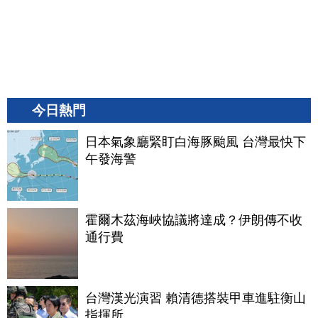
今日熱門
日本氣象廳緊盯白海豚颱風 台灣最快下
午發海警
霍爾木茲海峽協議將達成？伊朗傳不收
通行費
台灣漢光演習 賴清德搭裝甲車進駐衡山
指揮所