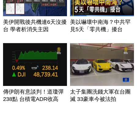
美伊開戰後共機連6天沒擾
美以嚇壞中南海？中共罕
台 學者析消失主因
見5天「零共機」擾台
傳伊朗有意談判！道瓊彈
太子集團洗錢大軍在台團
238點 台積電ADR收高
滅 33豪車今被法拍