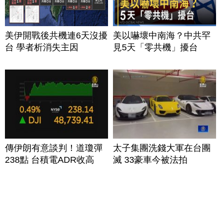
美伊開戰後共機連6天沒擾
美以嚇壞中南海？中共罕
台 學者析消失主因
見5天「零共機」擾台
傳伊朗有意談判！道瓊彈
太子集團洗錢大軍在台團
238點 台積電ADR收高
滅 33豪車今被法拍