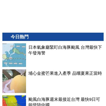
今日熱門
日本氣象廳緊盯白海豚颱風 台灣最快下
午發海警
埔心金蜜芒果進入產季 品嚐夏果正當時
颱風白海豚週末最接近台灣 最快9日可
能登陸中國