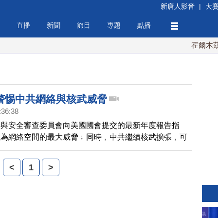
新唐人影音
|
大
直播
新聞
節目
專題
點播
霍爾木茲海
警惕中共網絡與核武威脅
:36:38
濟與安全審查委員會向美國國會提交的最新年度報告指
成為網絡空間的最大威脅﹔同時﹐中共繼續核武擴張﹐可
年內﹐部署潛艦發射的核武器。
<
1
>