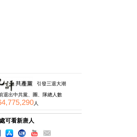
引發三退大潮
前退出中共黨、團、隊總人數
64,775,290
人
處可看新唐人