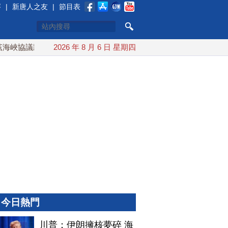
賽
|
新唐人之友
|
節目表
峽協議將達成？伊朗傳不收通行費
2026 年 8 月 6 日 星期四
配合漢光 總統賴清德親登
今日熱門
川普：伊朗擁核夢碎 海