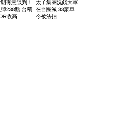
伊朗有意談判！
太子集團洗錢大軍
彈238點 台積
在台團滅 33豪車
DR收高
今被法拍