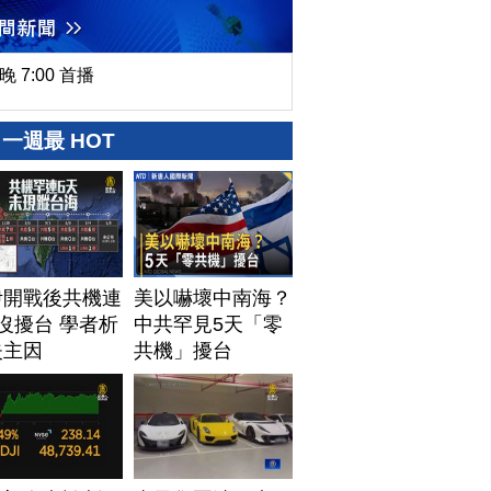
晚 7:00 首播
一週最 HOT
伊開戰後共機連
美以嚇壞中南海？
沒擾台 學者析
中共罕見5天「零
失主因
共機」擾台