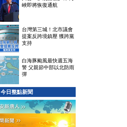
峽即將恢復通航
台灣第三城！北市議會
提案反跨境鎮壓 獲跨黨
支持
白海豚颱風最快週五海
警 父親節中部以北防雨
彈
今日整點新聞