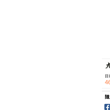
目
4
隨