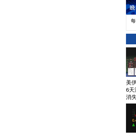
每
美
6天
消