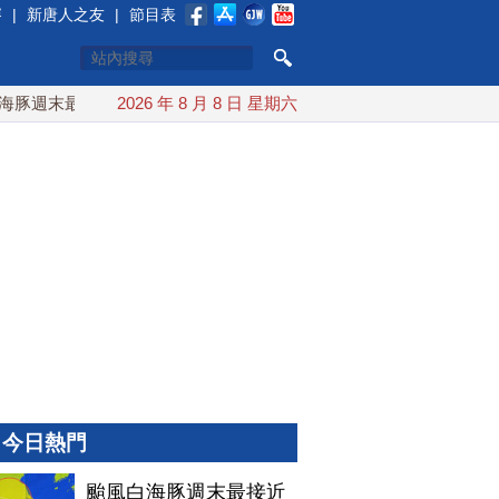
賽
|
新唐人之友
|
節目表
週末最接近台灣 最快9日可能登陸中國
2026 年 8 月 8 日 星期六
台灣漢光首結合城鎮演習
今日熱門
颱風白海豚週末最接近