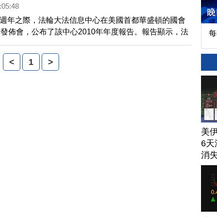
:05:48
十一週年之際，法輪大法信息中心在美國首都華盛頓的國會
發佈會，公布了該中心2010年年度報告。報告顯示，法
每
中國數量最大的良心犯群體，數千萬的法輪功學員依然是
迫害的對像。
<
1
>
美
6天
消