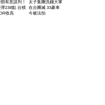
伊朗有意談判！
太子集團洗錢大軍
彈238點 台積
在台團滅 33豪車
DR收高
今被法拍