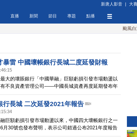
新唐人影音
|
大
直播
新聞
節目
專題
點播
颱風白海豚
才暴雷 中國壞帳銀行長城二度延發財報
:46:15
國最大的壞賬銀行「中國華融」巨額虧損引發市場動盪以
國有不良資產管理公司——中國長城資產再度延期發布年
日發布聲明表示，公司錯過公布2021年度報告最後期限，
擔憂中國壞帳銀行的財務健康狀況。
行長城 二次延發2021年報告
:15:34
華融巨額虧損引發市場動盪以來，中國四大壞帳銀行之一
6月30號也發布聲明，表示公司錯過公布2021年度報告
引發投資者擔憂中國壞帳銀行的財務健康狀況。這是長城