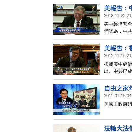
資產第二次延
美報告：
的2.375
2013-11-22 21
據，長城境外
美中經濟安全
券。
們認為，中
起來困難重
干預和兩岸
美報告﹕
2012-11-16 21
根據美中經
出。中共已
能在未來兩
自由之家
2011-01-15 04
美國非政府組
法輪大法信