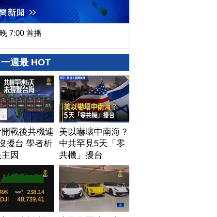
晚 7:00 首播
一週最 HOT
伊開戰後共機連
美以嚇壞中南海？
沒擾台 學者析
中共罕見5天「零
失主因
共機」擾台