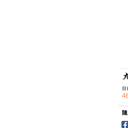
目
4
隨