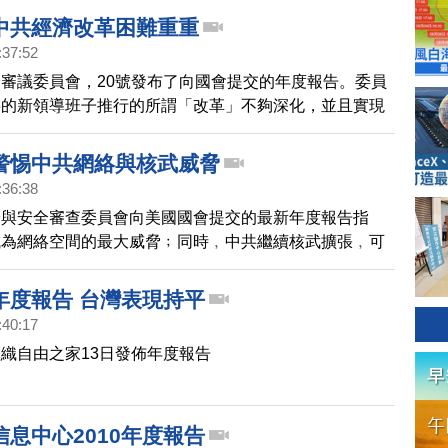
期發布年報。根據外媒數據顯示，長城資產2025年到期
中共經濟改革困難重重
%美元債券，利差擴大至5月初以來最大。根據彭博社的數
:37:52
債券共計40億美元，其中包括8月到期的10億美元債
審議委員會，20號發布了向國會提交的年度報告。委員
共的新領導班子推行的所謂「改革」不夠深化，並且實現
重。報告還關注中共的軍力擴張，以及中共對香港的政治
政策。請看本台記者來自華府的報導。
警惕中共網絡與核武威脅
:36:38
濟與安全審查委員會向美國國會提交的最新年度報告指
成為網絡空間的最大威脅﹔同時﹐中共繼續核武擴張﹐可
年內﹐部署潛艦發射的核武器。
年度報告 台灣表現持平
:40:17
織自由之家13日發佈年度報告
息中心2010年度報告