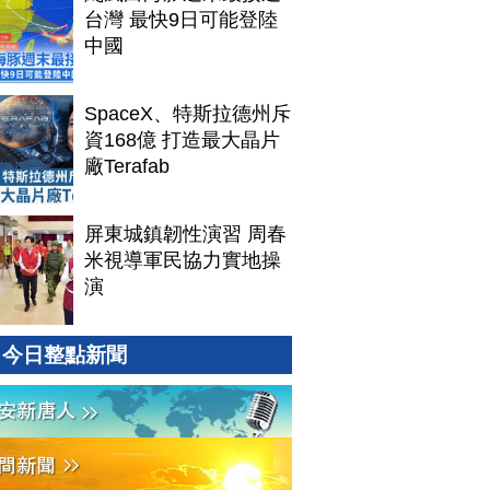
台灣 最快9日可能登陸
中國
SpaceX、特斯拉德州斥
資168億 打造最大晶片
廠Terafab
屏東城鎮韌性演習 周春
米視導軍民協力實地操
演
今日整點新聞