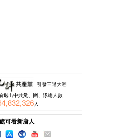
引發三退大潮
前退出中共黨、團、隊總人數
64,832,326
人
處可看新唐人