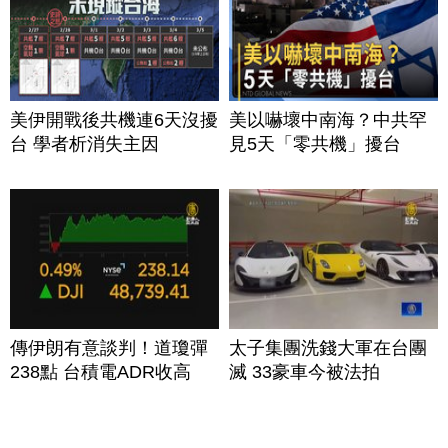
美伊開戰後共機連6天沒擾
美以嚇壞中南海？中共罕
台 學者析消失主因
見5天「零共機」擾台
傳伊朗有意談判！道瓊彈
太子集團洗錢大軍在台團
238點 台積電ADR收高
滅 33豪車今被法拍