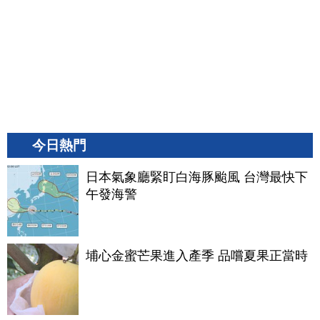
今日熱門
日本氣象廳緊盯白海豚颱風 台灣最快下
午發海警
埔心金蜜芒果進入產季 品嚐夏果正當時