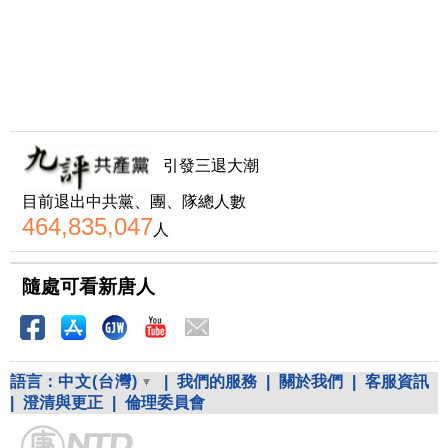
引發三退大潮
目前退出中共黨、團、隊總人數
464,835,047
人
隨處可看新唐人
語言：
中文(台灣)
|
我們的服務
|
關於我們
|
客服資訊
|
澄清與更正
|
倫理委員會