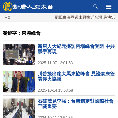
颱風白海豚週末最接近台灣 最快9日可
關鍵字：東協峰會
新唐人大紀元採訪兩場峰會受阻 中共
黑手再現
2025-11-07 13:01:53
川普擬出席大馬東協峰會 見證泰柬簽
署停火協議
2025-10-14 19:58:58
石破茂見李強：台海穩定對國際社會
至關重要
2024-10-11 12:54:35