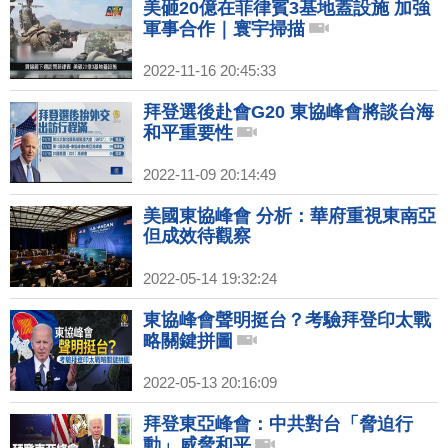
美砸20億在菲律賓3基地蓋設施 加強
軍事合作｜寰宇掃描
2022-11-16 20:45:33
拜登選後赴會G20 東協峰會將談台海
和平重要性
2022-11-09 20:14:49
美國東協峰會 分析：華府重視東南亞
但成效待觀察
2022-05-14 19:32:24
東協峰會聲明挺台？考驗拜登印太戰
略關鍵拼圖
2022-05-13 20:16:09
拜登東亞峰會：中共對台「脅迫行
動」威脅和平