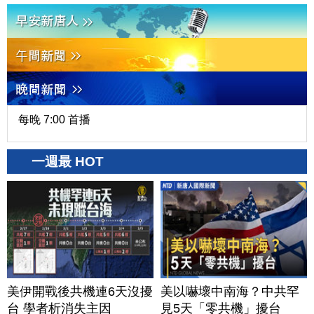
每晚 7:00 首播
一週最 HOT
美伊開戰後共機連6天沒擾
美以嚇壞中南海？中共罕
台 學者析消失主因
見5天「零共機」擾台