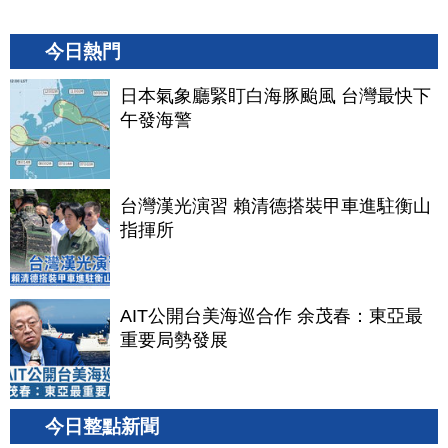
今日熱門
日本氣象廳緊盯白海豚颱風 台灣最快下
午發海警
台灣漢光演習 賴清德搭裝甲車進駐衡山
指揮所
AIT公開台美海巡合作 余茂春：東亞最
重要局勢發展
今日整點新聞