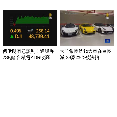
傳伊朗有意談判！道瓊彈
太子集團洗錢大軍在台團
238點 台積電ADR收高
滅 33豪車今被法拍