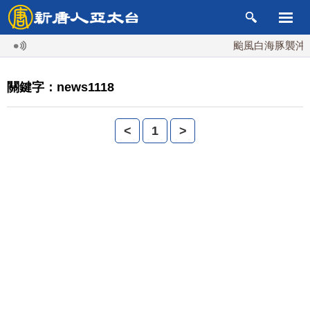
颱風白海豚襲沖繩 
關鍵字：news1118
<
1
>