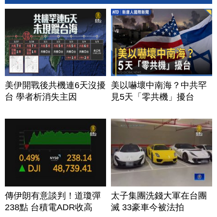
美伊開戰後共機連6天沒擾
美以嚇壞中南海？中共罕
台 學者析消失主因
見5天「零共機」擾台
傳伊朗有意談判！道瓊彈
太子集團洗錢大軍在台團
238點 台積電ADR收高
滅 33豪車今被法拍