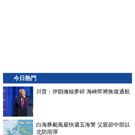
今日熱門
川普：伊朗擁核夢碎 海峽即將恢復通航
白海豚颱風最快週五海警 父親節中部以
北防雨彈