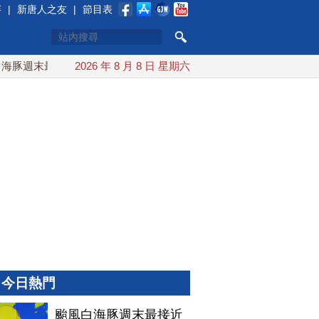
賽
|
新唐人之友
|
節目表
豚週末最接近台灣 最快9日可能登陸中國
2026 年 8 月 8 日 星期六
台灣漢光首結合城鎮演
今日熱門
颱風白海豚週末最接近