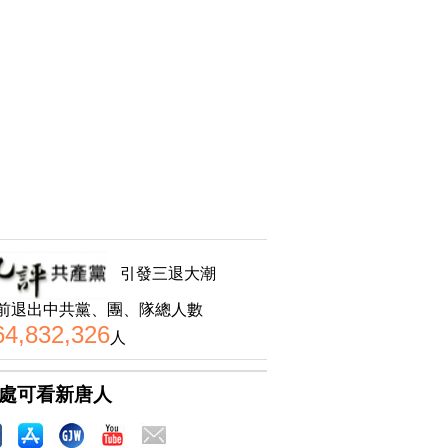
引發三退大潮
前退出中共黨、團、隊總人數
64,832,326
人
處可看新唐人