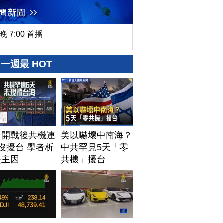
晚 7:00 首播
一週最 HOT
伊開戰後共機連
美以嚇壞中南海？
沒擾台 學者析
中共罕見5天「零
失主因
共機」擾台