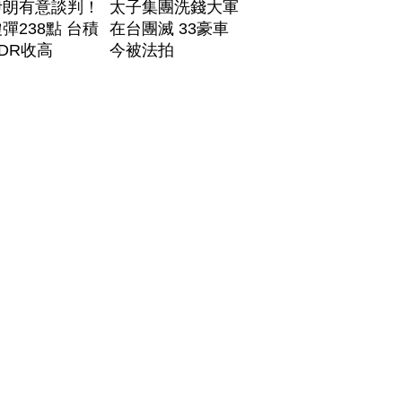
伊朗有意談判！
太子集團洗錢大軍
彈238點 台積
在台團滅 33豪車
DR收高
今被法拍