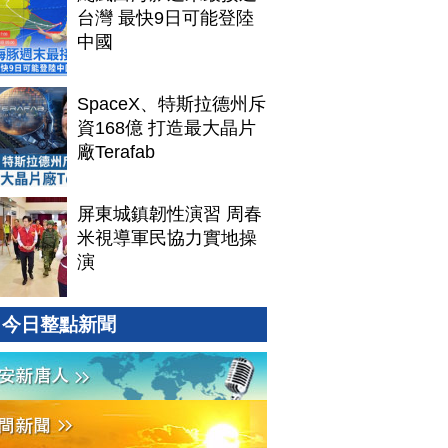
台灣 最快9日可能登陸
中國
SpaceX、特斯拉德州斥
資168億 打造最大晶片
廠Terafab
屏東城鎮韌性演習 周春
米視導軍民協力實地操
演
今日整點新聞