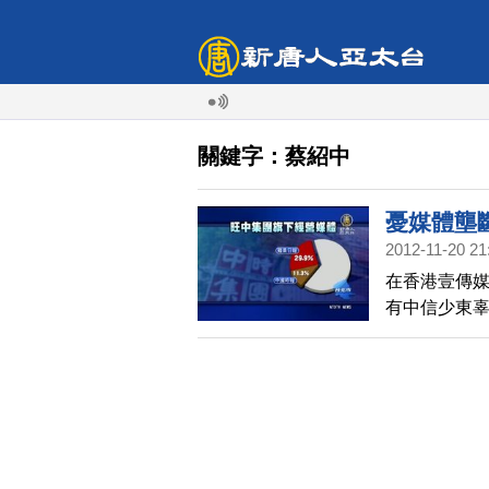
關鍵字：蔡紹中
憂媒體壟
2012-11-20 21
在香港壹傳
有中信少東
子，蔡紹中
的資金來源，
果日報，總市
會，要求調