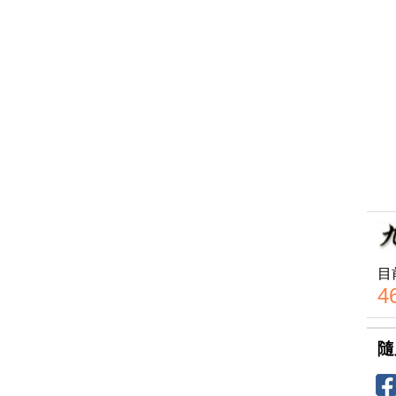
目
4
隨