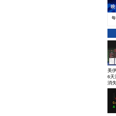
每
美
6天
消