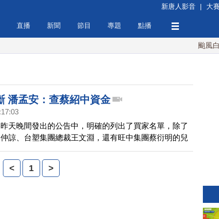
新唐人影音
|
大
直播
新聞
節目
專題
點播
颱風白海
斷 潘孟安：查蔡紹中資金
:17:03
媒昨天晚間發出的公告中，明確的列出了買家名單，除了
辜仲諒、台塑集團總裁王文淵，還有旺中集團蔡衍明的兒
。民進黨立委潘孟安表示，政府部門應介入，調查蔡紹中
因為旺中集團旗下擁有的報業媒體 ，如果再加上台灣蘋
<
1
>
占率已經高達46% 。台灣蘋果日報工會，已經發函公平
查蔡衍明否違反市場壟斷規定。