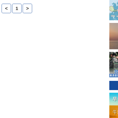
怎麼解讀東協六國的10月外銷訂單，創下歷年單月最高
<
1
>
們今天的焦點縱橫，為您深入探討。