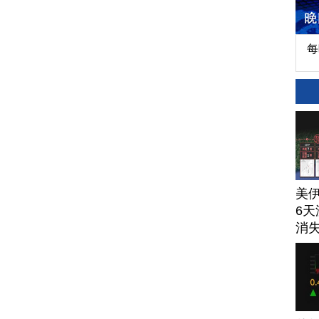
每
美
6天
消