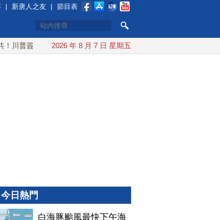
賽
|
新唐人之友
|
節目表
川普簽行政令 對多晶矽課15%關稅
2026 年 8 月 7 日 星期五
白海豚颱風最快下午海警
今日熱門
白海豚颱風最快下午海