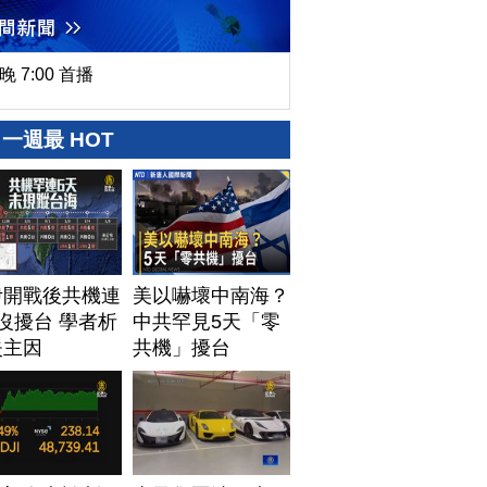
晚 7:00 首播
一週最 HOT
伊開戰後共機連
美以嚇壞中南海？
沒擾台 學者析
中共罕見5天「零
失主因
共機」擾台