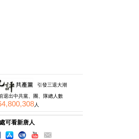
引發三退大潮
前退出中共黨、團、隊總人數
64,800,308
人
處可看新唐人