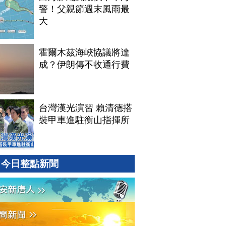
警！父親節週末風雨最
大
霍爾木茲海峽協議將達
成？伊朗傳不收通行費
台灣漢光演習 賴清德搭
裝甲車進駐衡山指揮所
今日整點新聞