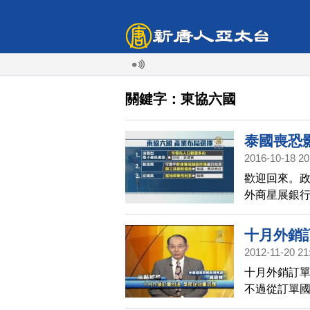
關鍵字：東協六國
泰國喪恐
2016-10-18 20
歡迎回來。
外商星展銀
行布局，此
餐飲業，將
十月外銷
2012-11-20 21
十月外銷訂
不過從訂單
了與年底歐