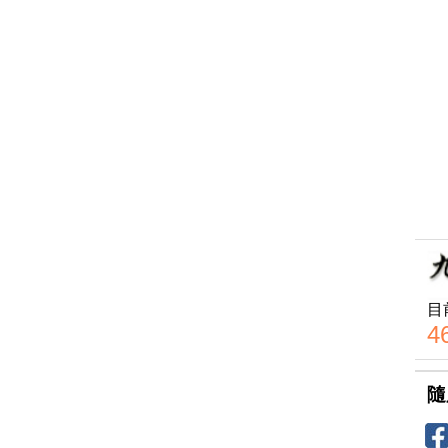
目
4
隨