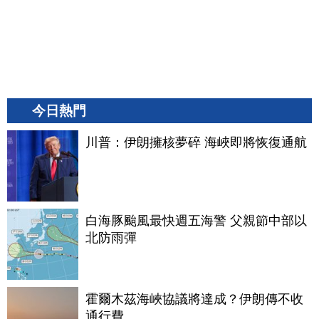
今日熱門
川普：伊朗擁核夢碎 海峽即將恢復通航
白海豚颱風最快週五海警 父親節中部以
北防雨彈
霍爾木茲海峽協議將達成？伊朗傳不收
通行費