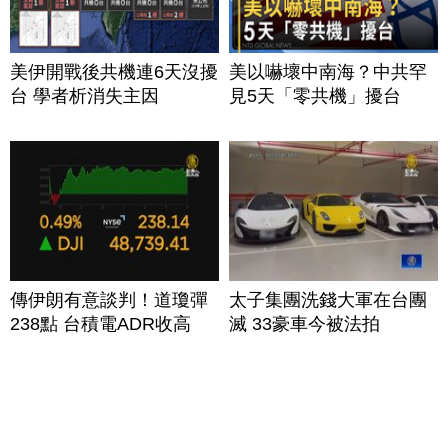
美伊開戰後共機連6天沒擾
美以嚇壞中南海？中共罕
台 學者析消失主因
見5天「零共機」擾台
傳伊朗有意談判！道瓊彈
太子集團洗錢大軍在台團
238點 台積電ADR收高
滅 33豪車今被法拍