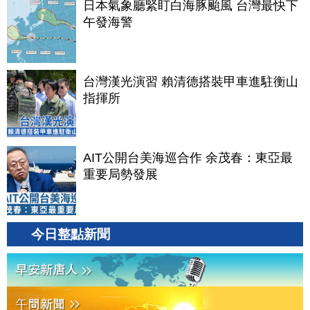
日本氣象廳緊盯白海豚颱風 台灣最快下
午發海警
台灣漢光演習 賴清德搭裝甲車進駐衡山
指揮所
AIT公開台美海巡合作 余茂春：東亞最
重要局勢發展
今日整點新聞