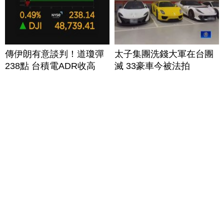
傳伊朗有意談判！道瓊彈
太子集團洗錢大軍在台團
238點 台積電ADR收高
滅 33豪車今被法拍