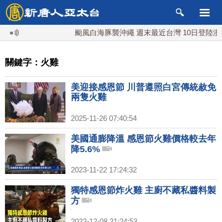
颱風白海豚襲沖繩 週末最近台灣 10日登陸浙江
關鍵字：火雞
美迎接感恩節 川普遵照白宮傳統赦免
兩隻火雞
2025-11-26 07:40:54
美國通膨降溫 感恩節火雞價格較去年
降5.6%
2023-11-22 17:24:32
獨特感恩節炸火雞 主廚不藏私醬料製
方
2022-12-08 21:24:53