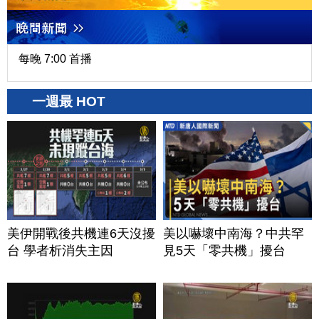
每晚 7:00 首播
一週最 HOT
美伊開戰後共機連6天沒擾
美以嚇壞中南海？中共罕
台 學者析消失主因
見5天「零共機」擾台