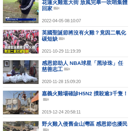
花蓮火雞逛大街 放風完畢一吹哨集體
回家
2022-04-05 08:10:07
英國聖誕節將沒有火雞？竟因二氧化
碳短缺
2021-10-29 11:19:39
感恩節助人 NBA球星「黑珍珠」任
慈善志工
2020-11-28 15:09:20
嘉義火雞場確診H5N2 撲殺逾3千隻！
2019-12-24 20:58:11
野火雞入侵舊金山灣區 感恩節也擾民