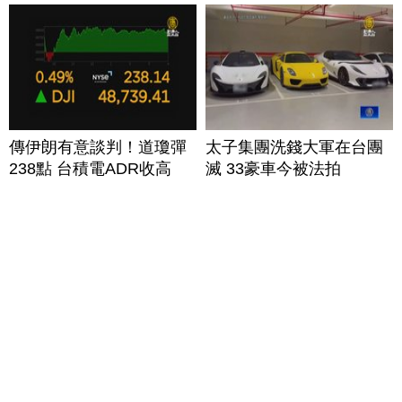
傳伊朗有意談判！道瓊彈
太子集團洗錢大軍在台團
238點 台積電ADR收高
滅 33豪車今被法拍