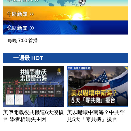
每晚 7:00 首播
一週最 HOT
美伊開戰後共機連6天沒擾
美以嚇壞中南海？中共罕
台 學者析消失主因
見5天「零共機」擾台