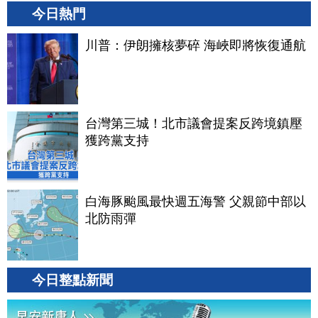
今日熱門
川普：伊朗擁核夢碎 海峽即將恢復通航
台灣第三城！北市議會提案反跨境鎮壓
獲跨黨支持
白海豚颱風最快週五海警 父親節中部以
北防雨彈
今日整點新聞