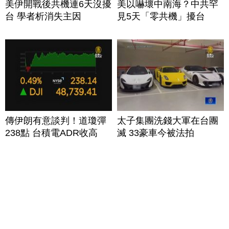
美伊開戰後共機連6天沒擾
美以嚇壞中南海？中共罕
台 學者析消失主因
見5天「零共機」擾台
傳伊朗有意談判！道瓊彈
太子集團洗錢大軍在台團
238點 台積電ADR收高
滅 33豪車今被法拍