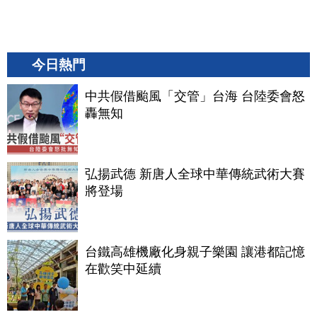
今日熱門
中共假借颱風「交管」台海 台陸委會怒
轟無知
弘揚武德 新唐人全球中華傳統武術大賽
將登場
台鐵高雄機廠化身親子樂園 讓港都記憶
在歡笑中延續