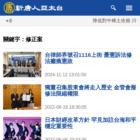
降低對中稀土依賴 川普宣
關鍵字：修正案
台律師界號召1116上街 憂憲訴法修
法癱瘓憲政
2024-11-12 13:01:50
獨董召集股東會將走入歷史 金管會擬
修法限縮權限
2022-08-16 18:30:05
日本財經改革方針 罕見加註台海和平
穩定重要性
2022-06-06 23:43:36