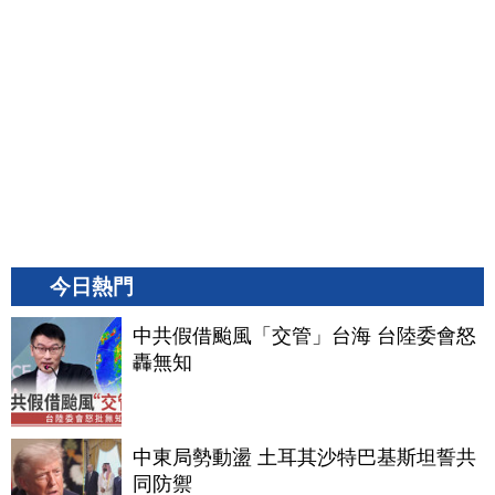
今日熱門
中共假借颱風「交管」台海 台陸委會怒
轟無知
中東局勢動盪 土耳其沙特巴基斯坦誓共
同防禦