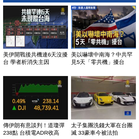
美伊開戰後共機連6天沒擾
美以嚇壞中南海？中共罕
台 學者析消失主因
見5天「零共機」擾台
傳伊朗有意談判！道瓊彈
太子集團洗錢大軍在台團
238點 台積電ADR收高
滅 33豪車今被法拍