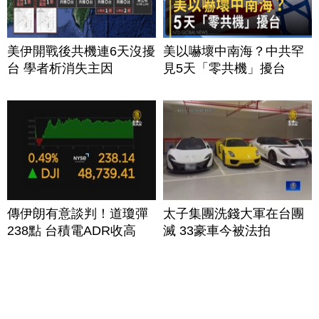
美伊開戰後共機連6天沒擾
美以嚇壞中南海？中共罕
台 學者析消失主因
見5天「零共機」擾台
傳伊朗有意談判！道瓊彈
太子集團洗錢大軍在台團
238點 台積電ADR收高
滅 33豪車今被法拍