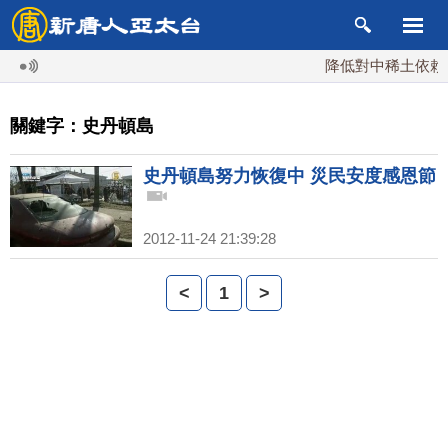
降低對中稀土依賴 
關鍵字：史丹頓島
史丹頓島努力恢復中 災民安度感恩節
2012-11-24 21:39:28
<
1
>