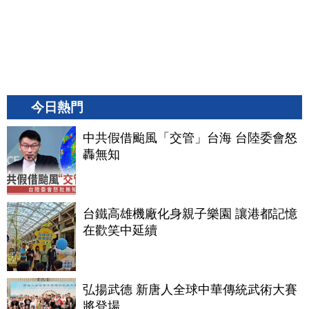
今日熱門
中共假借颱風「交管」台海 台陸委會怒
轟無知
台鐵高雄機廠化身親子樂園 讓港都記憶
在歡笑中延續
弘揚武德 新唐人全球中華傳統武術大賽
將登場