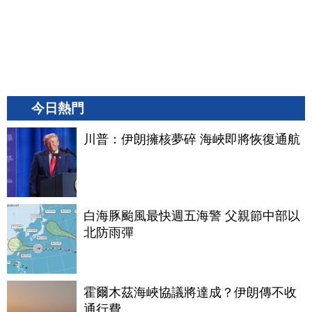
今日熱門
川普：伊朗擁核夢碎 海峽即將恢復通航
白海豚颱風最快週五海警 父親節中部以
北防雨彈
霍爾木茲海峽協議將達成？伊朗傳不收
通行費