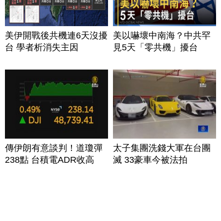
美伊開戰後共機連6天沒擾
美以嚇壞中南海？中共罕
台 學者析消失主因
見5天「零共機」擾台
傳伊朗有意談判！道瓊彈
太子集團洗錢大軍在台團
238點 台積電ADR收高
滅 33豪車今被法拍