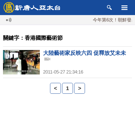
今年第6次！朝鮮發射彈
關鍵字：香港國際藝術節
大陸藝術家反映六四 促釋放艾未未
2011-05-27 21:34:16
<
1
>