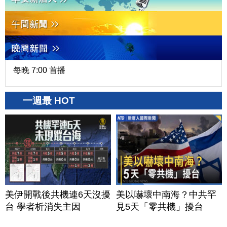
每晚 7:00 首播
一週最 HOT
美伊開戰後共機連6天沒擾
美以嚇壞中南海？中共罕
台 學者析消失主因
見5天「零共機」擾台