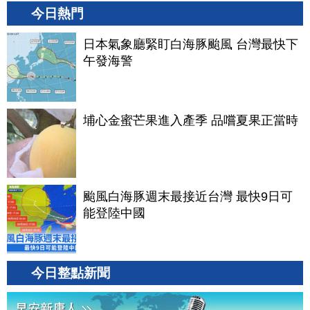
今日熱門
日本氣象廳緊盯白海豚颱風 台灣最快下
午發海警
埔心金蜜芒果進入產季 品嚐夏果正當時
颱風白海豚週末最接近台灣 最快9日可
能登陸中國
今日整點新聞