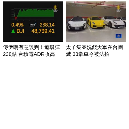
傳伊朗有意談判！道瓊彈
太子集團洗錢大軍在台團
238點 台積電ADR收高
滅 33豪車今被法拍