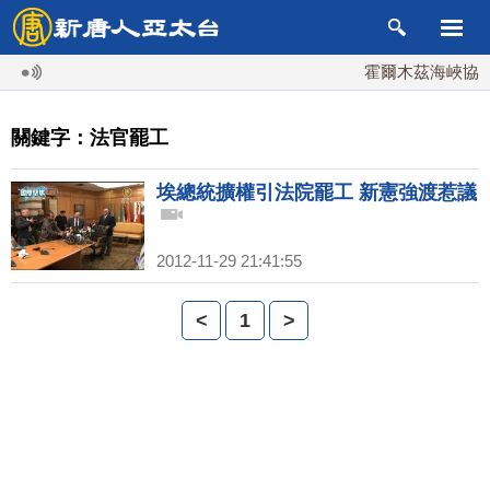
霍爾木茲海峽協議
關鍵字：法官罷工
埃總統擴權引法院罷工 新憲強渡惹議
2012-11-29 21:41:55
<
1
>