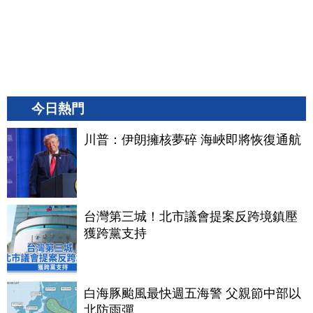
今日熱門
川普：伊朗擁核夢碎 海峽即將恢復通航
台灣第三城！北市議會提案反跨境鎮壓
獲跨黨支持
白海豚颱風最快週五海警 父親節中部以
北防雨彈