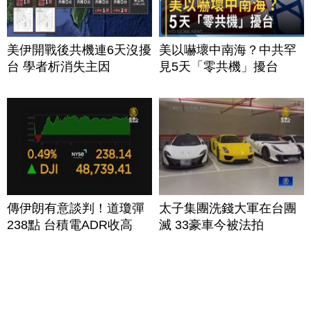
美伊開戰後共機連6天沒擾
美以嚇壞中南海？中共罕
台 學者析消失主因
見5天「零共機」擾台
傳伊朗有意談判！道瓊彈
太子集團洗錢大軍在台團
238點 台積電ADR收高
滅 33豪車今被法拍