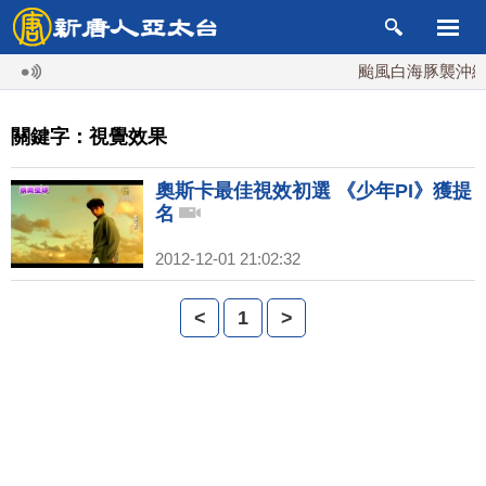
颱風白海豚襲沖繩 
關鍵字：視覺效果
奧斯卡最佳視效初選 《少年PI》獲提
名
2012-12-01 21:02:32
<
1
>