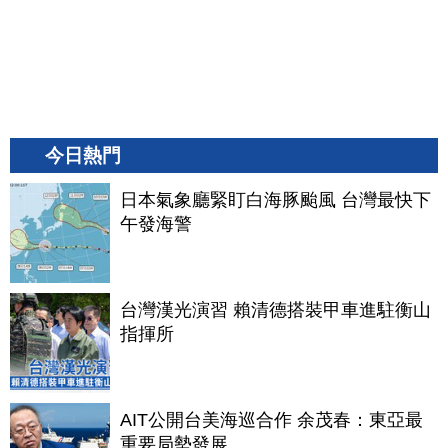
今日熱門
日本氣象廳緊盯白海豚颱風 台灣最快下
午發海警
台灣漢光演習 賴清德搭裝甲車進駐衡山
指揮所
AIT公開台美海巡合作 余茂春：東亞最
重要局勢發展