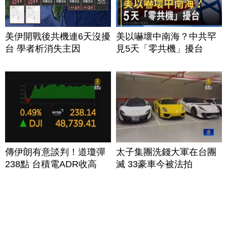
美伊開戰後共機連6天沒擾
美以嚇壞中南海？中共罕
台 學者析消失主因
見5天「零共機」擾台
傳伊朗有意談判！道瓊彈
太子集團洗錢大軍在台團
238點 台積電ADR收高
滅 33豪車今被法拍