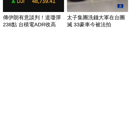
傳伊朗有意談判！道瓊彈
太子集團洗錢大軍在台團
238點 台積電ADR收高
滅 33豪車今被法拍