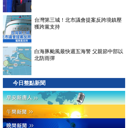
台灣第三城！北市議會提案反跨境鎮壓
獲跨黨支持
白海豚颱風最快週五海警 父親節中部以
北防雨彈
今日整點新聞