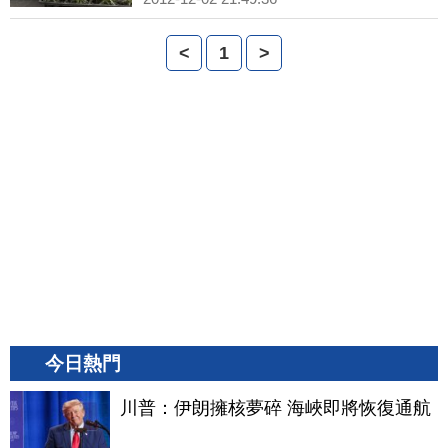
<
1
>
今日熱門
川普：伊朗擁核夢碎 海峽即將恢復通航