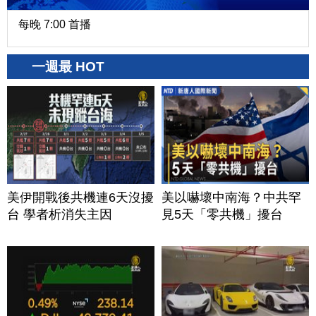
每晚 7:00 首播
一週最 HOT
美伊開戰後共機連6天沒擾
美以嚇壞中南海？中共罕
台 學者析消失主因
見5天「零共機」擾台