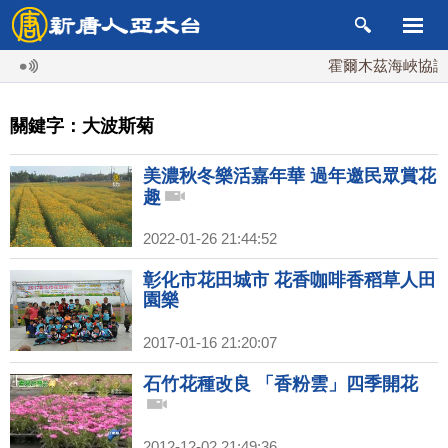
霍爾木茲海峽協議將
關鍵字：大波斯菊
美濃秋冬樂活嘉年華 過年邀民眾賞花
趣
2022-01-26 21:44:52
彰化市花田城市 花香咖啡香稻草人田
園樂
2017-01-16 21:20:07
石竹花種改良 「香粉雲」四季開花
2012-12-02 21:49:36