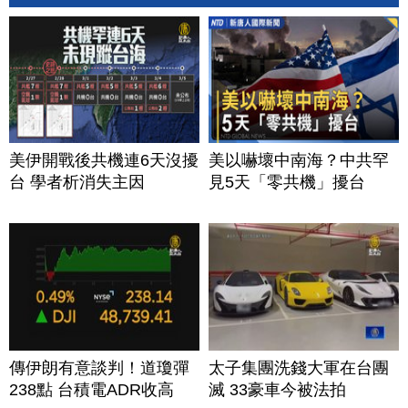
美伊開戰後共機連6天沒擾
美以嚇壞中南海？中共罕
台 學者析消失主因
見5天「零共機」擾台
傳伊朗有意談判！道瓊彈
太子集團洗錢大軍在台團
238點 台積電ADR收高
滅 33豪車今被法拍