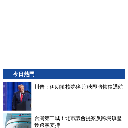
今日熱門
川普：伊朗擁核夢碎 海峽即將恢復通航
台灣第三城！北市議會提案反跨境鎮壓
獲跨黨支持