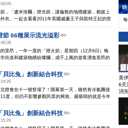
:00:05
燈節，「盧米埃爾」燈光節，讓倫敦的地標建築，都披上
外衣。一起去看看2011年英國威廉王子與凱特王妃的世
每
辦地點西敏寺，在藝術家打造下變成什麼模樣。
節 66種展示流光溢彩
:40:35
的里昂，一年一度的「燈火節」星期四（12月6日）晚
城市街道和建築物繽紛燦爛，成千上萬的遊客湧進里昂的
，觀看為期四天的燈節。
「貝比兔」創新結合科技
美
:24:26
6天
台北燈會在十一號豋場了！開幕第一天，雖然有冷氣團侵
消
11度，但仍不影響參觀民眾的興致。最吸睛的就是今年
21公尺的「貝比兔」，結合最新科技，還配合音樂和水
讓民眾驚嘆連連。接下來元宵節前後的九天展期，預估會
「貝比兔」創新結合科技
人次，來到國父紀念館賞燈會。
:15:26