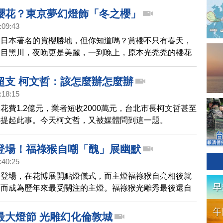
管制措施，將嚴陣以待。
櫻花？東京夢幻燈飾「冬之櫻」
:09:43
是日本著名的賞櫻勝地，但你知道嗎？賞櫻不只有春天，
的目黑川，夜晚更是美麗，一到晚上，原本光禿禿的櫻花
朵朵粉紅色的「夜之櫻」，形成東京特有的聖誕燈飾。
超支 柯文哲：該怎麼辦怎麼辦
:18:15
花費1.2億元，業者短收2000萬元，台北市長柯文哲甚至
琪提起此事。今天柯文哲，又被媒體問到這一題。
登場！福祿猴自嘲「醜」展幽默
:40:25
天登場，在花博展開點燈儀式，而主燈福祿猴自亮相後就
反而成為歷年來最受關注的主燈。福祿猴光雕秀最後還自
讓不少民眾大呼「有梗！」
最大燈節 光雕幻化倫敦城