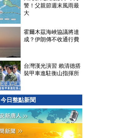
警！父親節週末風雨最
大
霍爾木茲海峽協議將達
成？伊朗傳不收通行費
台灣漢光演習 賴清德搭
裝甲車進駐衡山指揮所
今日整點新聞