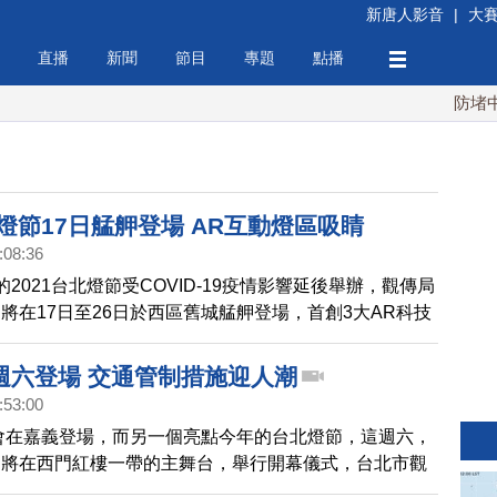
新唐人影音
|
大
直播
新聞
節目
專題
點播
防堵中共！
北燈節17日艋舺登場 AR互動燈區吸睛
:08:36
2021台北燈節受COVID-19疫情影響延後舉辦，觀傳局
將在17日至26日於西區舊城艋舺登場，首創3大AR科技
邀民眾在疫情稍解之際共襄盛舉。
週六登場 交通管制措施迎人潮
:53:00
燈會在嘉義登場，而另一個亮點今年的台北燈節，這週六，
。將在西門紅樓一帶的主舞台，舉行開幕儀式，台北市觀
理出2018台北燈節的十大亮點，預期將吸引大批人潮，