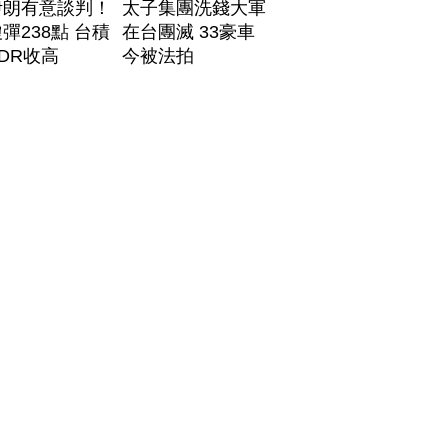
伊朗有意談判！
太子集團洗錢大軍
彈238點 台積
在台團滅 33豪車
DR收高
今被法拍