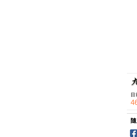
目
4
隨