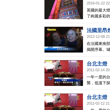
2016-01-22 22
英國的最大
了絢麗多彩的
紀婚禮，舉
法國里昂燈
2012-12-08 21
在法國東南部
揭開序幕。
貝勒庫廣場
台北主燈
2011-02-14 20
一年一度的
襲，低溫下探
的台北主燈，
舞的表演，
台北主燈
湧入500萬
2011-02-12 21