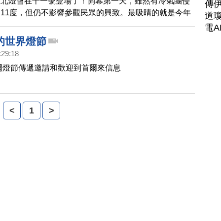
台北燈會在十一號豋場了！開幕第一天，雖然有冷氣團侵
傳
11度，但仍不影響參觀民眾的興致。最吸睛的就是今年
道瓊
21公尺的「貝比兔」，結合最新科技，還配合音樂和水
電A
讓民眾驚嘆連連。接下來元宵節前後的九天展期，預估會
的世界燈節
人次，來到國父紀念館賞燈會。
:29:18
首爾燈節傳遞邀請和歡迎到首爾來信息
<
1
>