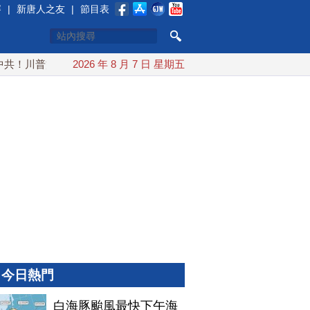
賽
|
新唐人之友
|
節目表
川普簽行政令 對多晶矽課15%關稅
2026 年 8 月 7 日 星期五
白海豚颱風最快下午海警
今日熱門
白海豚颱風最快下午海