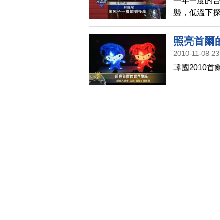
一年一度的
襲，低溫下探
的台北主燈，
舞的表演，
照亮首爾
湧入500萬
2010-11-08 23
韓國2010