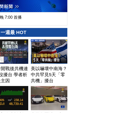
晚 7:00 首播
一週最 HOT
伊開戰後共機連
美以嚇壞中南海？
沒擾台 學者析
中共罕見5天「零
失主因
共機」擾台