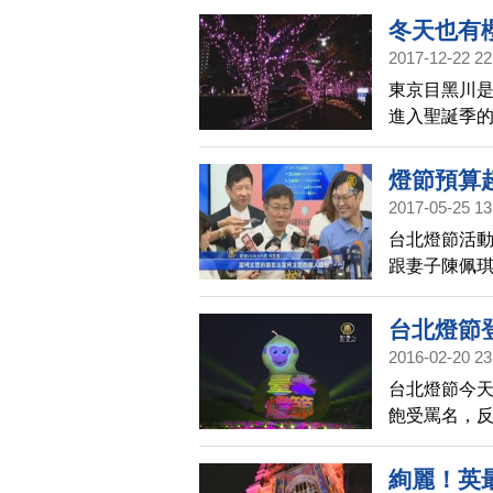
交通疏導與
冬天也有
2017-12-22 22
東京目黑川
進入聖誕季
樹會亮起一
燈節預算
2017-05-25 13
台北燈節活動
跟妻子陳佩
台北燈節
2016-02-20 23
台北燈節今
飽受罵名，
嘲自己醜，
絢麗！英