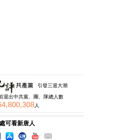
引發三退大潮
前退出中共黨、團、隊總人數
64,800,308
人
處可看新唐人