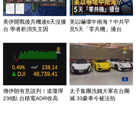
美伊開戰後共機連6天沒擾
美以嚇壞中南海？中共罕
台 學者析消失主因
見5天「零共機」擾台
傳伊朗有意談判！道瓊彈
太子集團洗錢大軍在台團
238點 台積電ADR收高
滅 33豪車今被法拍