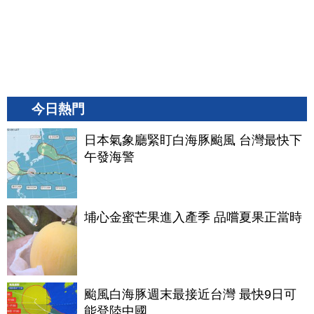
今日熱門
日本氣象廳緊盯白海豚颱風 台灣最快下
午發海警
埔心金蜜芒果進入產季 品嚐夏果正當時
颱風白海豚週末最接近台灣 最快9日可
能登陸中國