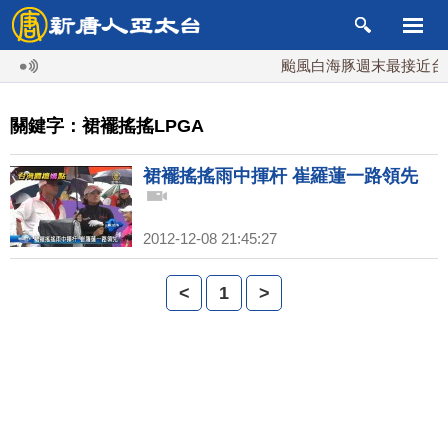
颱風白海豚週末最接近台灣
關鍵字：裙襬搖搖LPGA
裙襬搖搖雨中揮杆 崔羅蓮一路領先
2012-12-08 21:45:27
<
1
>