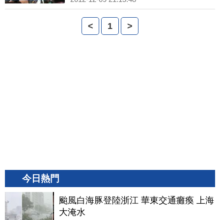
<
1
>
今日熱門
颱風白海豚登陸浙江 華東交通癱瘓 上海
大淹水