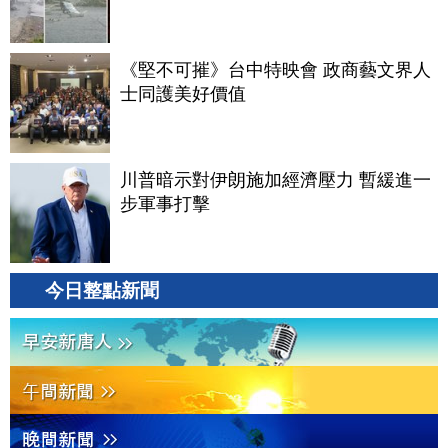
《堅不可摧》台中特映會 政商藝文界人
士同護美好價值
川普暗示對伊朗施加經濟壓力 暫緩進一
步軍事打擊
今日整點新聞