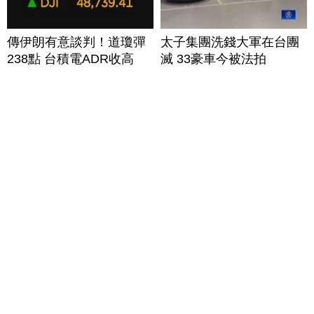
傳伊朗有意談判！道瓊彈
太子集團洗錢大軍在台團
238點 台積電ADR收高
滅 33豪車今被法拍