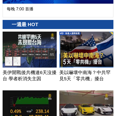
每晚 7:00 首播
一週最 HOT
美伊開戰後共機連6天沒擾
美以嚇壞中南海？中共罕
台 學者析消失主因
見5天「零共機」擾台