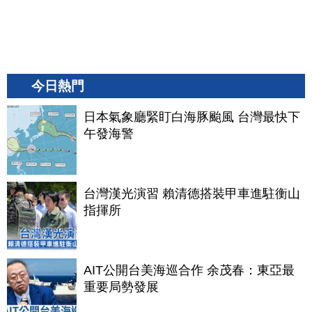
今日熱門
日本氣象廳緊盯白海豚颱風 台灣最快下
午發海警
台灣漢光演習 賴清德搭裝甲車進駐衡山
指揮所
AIT公開台美海巡合作 余茂春：東亞最
重要局勢發展