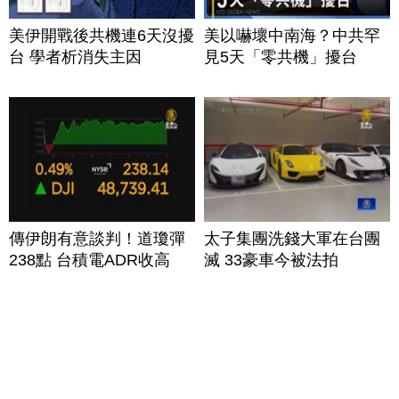
美伊開戰後共機連6天沒擾
美以嚇壞中南海？中共罕
台 學者析消失主因
見5天「零共機」擾台
傳伊朗有意談判！道瓊彈
太子集團洗錢大軍在台團
238點 台積電ADR收高
滅 33豪車今被法拍