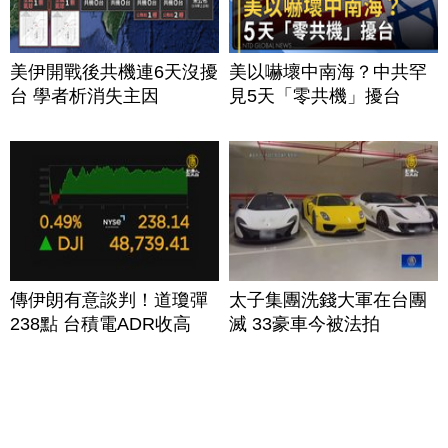
美伊開戰後共機連6天沒擾
美以嚇壞中南海？中共罕
台 學者析消失主因
見5天「零共機」擾台
傳伊朗有意談判！道瓊彈
太子集團洗錢大軍在台團
238點 台積電ADR收高
滅 33豪車今被法拍