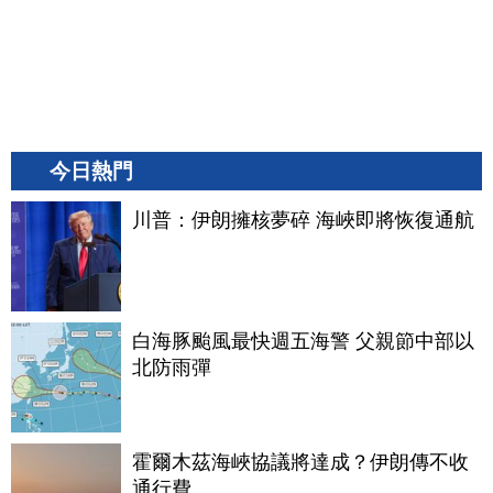
今日熱門
川普：伊朗擁核夢碎 海峽即將恢復通航
白海豚颱風最快週五海警 父親節中部以
北防雨彈
霍爾木茲海峽協議將達成？伊朗傳不收
通行費