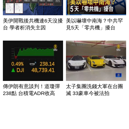
美伊開戰後共機連6天沒擾
美以嚇壞中南海？中共罕
台 學者析消失主因
見5天「零共機」擾台
傳伊朗有意談判！道瓊彈
太子集團洗錢大軍在台團
238點 台積電ADR收高
滅 33豪車今被法拍