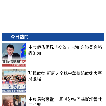
今日熱門
中共假借颱風「交管」台海 台陸委會怒
轟無知
弘揚武德 新唐人全球中華傳統武術大賽
將登場
中東局勢動盪 土耳其沙特巴基斯坦誓共
同防禦