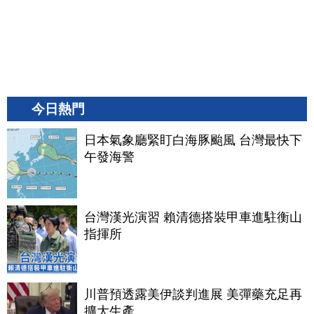
今日熱門
日本氣象廳緊盯白海豚颱風 台灣最快下
午發海警
台灣漢光演習 賴清德搭裝甲車進駐衡山
指揮所
川普預透露美伊談判進展 美彈藥充足再
擴大生產