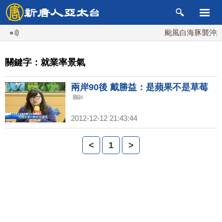
颱風白海豚襲沖繩 
關鍵字：就業率景氣
兩岸90後 戴勝益：是蘋果不是草莓
2012-12-12 21:43:44
<
1
>