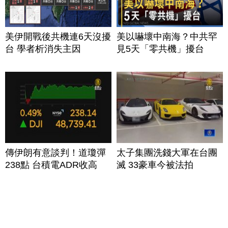
美伊開戰後共機連6天沒擾
美以嚇壞中南海？中共罕
台 學者析消失主因
見5天「零共機」擾台
傳伊朗有意談判！道瓊彈
太子集團洗錢大軍在台團
238點 台積電ADR收高
滅 33豪車今被法拍