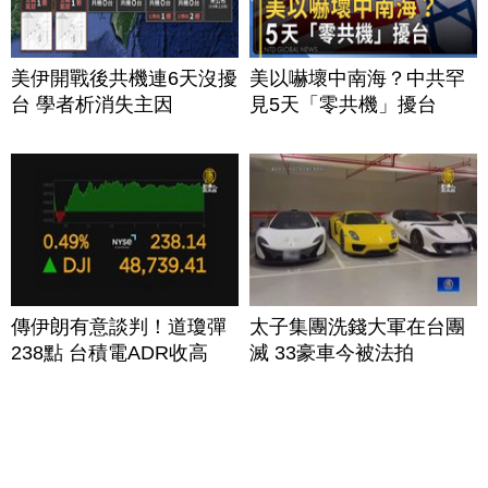
美伊開戰後共機連6天沒擾
美以嚇壞中南海？中共罕
台 學者析消失主因
見5天「零共機」擾台
傳伊朗有意談判！道瓊彈
太子集團洗錢大軍在台團
238點 台積電ADR收高
滅 33豪車今被法拍