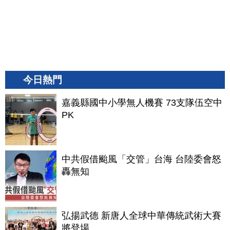
今日熱門
嘉義縣國中小學無人機賽 73支隊伍空中
PK
中共假借颱風「交管」台海 台陸委會怒
轟無知
弘揚武德 新唐人全球中華傳統武術大賽
將登場