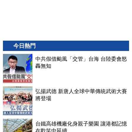
今日熱門
中共假借颱風「交管」台海 台陸委會怒
轟無知
弘揚武德 新唐人全球中華傳統武術大賽
將登場
台鐵高雄機廠化身親子樂園 讓港都記憶
在歡笑中延續