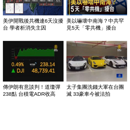
美伊開戰後共機連6天沒擾
美以嚇壞中南海？中共罕
台 學者析消失主因
見5天「零共機」擾台
傳伊朗有意談判！道瓊彈
太子集團洗錢大軍在台團
238點 台積電ADR收高
滅 33豪車今被法拍